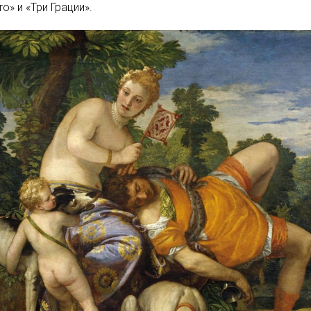
о» и «Три Грации».