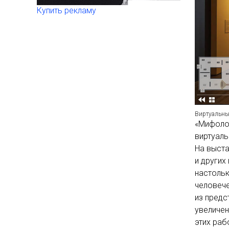
Купить рекламу
Виртуальный
«Мифолог
виртуаль
На выста
и други
настольк
человече
из пред
увеличен
этих раб