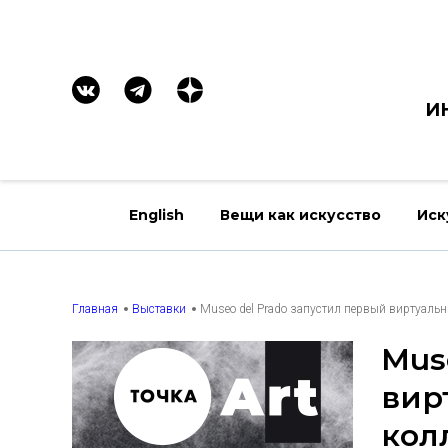
И
English
Вещи как искусство
Иск
Главная
Выставки
Museo del Prado запустил первый виртуальн
Mus
вир
кол