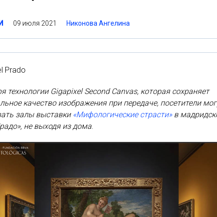
09 июля 2021
Никонова Ангелина
И
l Prado
я технологии Gigapixel Second Canvas, которая сохраняет
ьное качество изображения при передаче, посетители мог
вать залы выставки
«Мифологические страсти»
в мадридск
радо», не выходя из дома
.