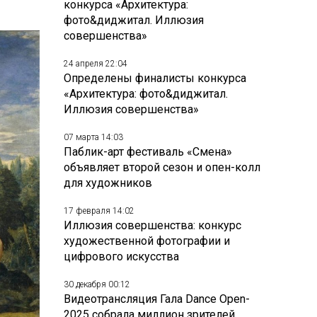
конкурса «Архитектура:
фото&диджитал. Иллюзия
совершенства»
24 апреля 22:04
Определены финалисты конкурса
«Архитектура: фото&диджитал.
Иллюзия совершенства»
07 марта 14:03
Паблик-арт фестиваль «Смена»
объявляет второй сезон и опен-колл
для художников
17 февраля 14:02
Иллюзия совершенства: конкурс
художественной фотографии и
цифрового искусства
30 декабря 00:12
Видеотрансляция Гала Dance Open-
2025 собрала миллион зрителей