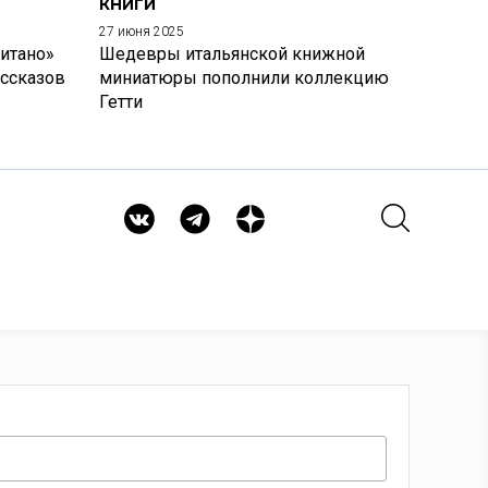
КНИГИ
27 июня 2025
итано»
Шедевры итальянской книжной
ассказов
миниатюры пополнили коллекцию
Гетти