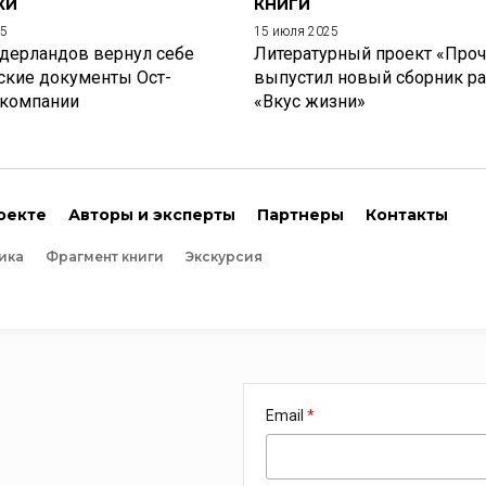
КИ
КНИГИ
25
15 июля 2025
дерландов вернул себе
Литературный проект «Проч
ские документы Ост-
выпустил новый сборник р
 компании
«Вкус жизни»
оекте
Авторы и эксперты
Партнеры
Контакты
ика
Фрагмент книги
Экскурсия
Email