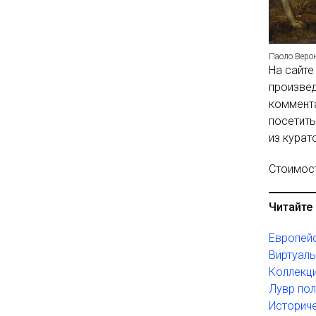
Паоло Верон
На сайте
произвед
коммента
посетить
из курат
Стоимост
Читайте 
Европейс
Виртуаль
Коллекци
Лувр по
Историче