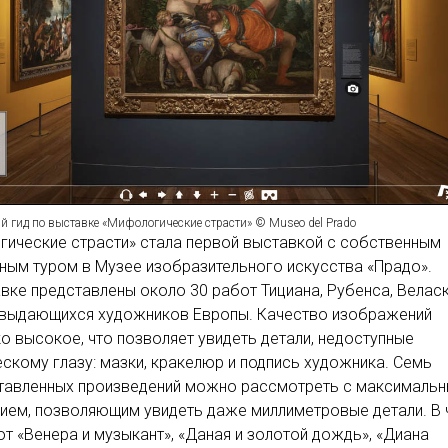
 гид по выставке «Мифологические страсти» © Museo del Prado
ические страсти» стала первой выставкой с собственным
ным туром в Музее изобразительного искусства «Прадо».
вке представлены около 30 работ Тициана, Рубенса, Велас
х выдающихся художников Европы. Качество изображений
о высокое, что позволяет увидеть детали, недоступные
скому глазу: мазки, кракелюр и подпись художника. Семь
ставленных произведений можно рассмотреть с максималь
ием, позволяющим увидеть даже миллиметровые детали. В 
от «Венера и музыкант», «Даная и золотой дождь», «Диана