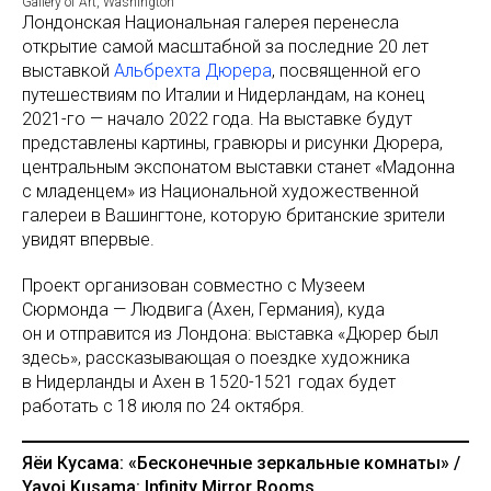
Gallery of Art, Washington
Лондонская Национальная галерея перенесла
открытие самой масштабной за последние 20 лет
выставкой
Альбрехта Дюрера
, посвященной его
путешествиям по Италии и Нидерландам, на конец
2021-го — начало 2022 года. На выставке будут
представлены картины, гравюры и рисунки Дюрера,
центральным экспонатом выставки станет «Мадонна
с младенцем» из Национальной художественной
галереи в Вашингтоне, которую британские зрители
увидят впервые.
Проект организован совместно с Музеем
Сюрмонда — Людвига (Ахен, Германия), куда
он и отправится из Лондона: выставка «Дюрер был
здесь», рассказывающая о поездке художника
в Нидерланды и Ахен в 1520-1521 годах будет
работать с 18 июля по 24 октября.
Яёи Кусама: «Бесконечные зеркальные комнаты» /
Yayoi Kusama: Infinity Mirror Rooms