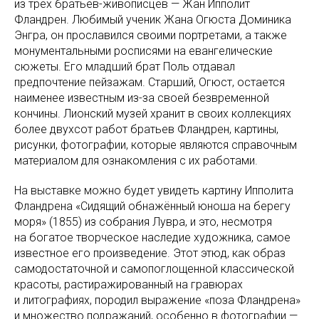
из трех братьев-живописцев — Жан Ипполит
Фландрен. Любимый ученик Жана Огюста Доминика
Энгра, он прославился своими портретами, а также
монументальными росписями на евангелические
сюжеты. Его младший брат Поль отдавал
предпочтение пейзажам. Старший, Огюст, остается
наименее известным из-за своей безвременной
кончины. Лионский музей хранит в своих коллекциях
более двухсот работ братьев Фландрен, картины,
рисунки, фотографии, которые являются справочным
материалом для ознакомления с их работами.
На выставке можно будет увидеть картину Ипполита
Фландрена «Сидящий обнажённый юноша на берегу
моря» (1855) из собрания Лувра, и это, несмотря
на богатое творческое наследие художника, самое
известное его произведение. Этот этюд, как образ
самодостаточной и самопоглощенной классической
красоты, растиражированный на гравюрах
и литографиях, породил выражение «поза Фландрена»
и множество подражаний, особенно в фотографии —