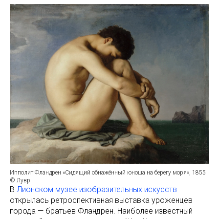
Ипполит Фландрен «Сидящий обнажённый юноша на берегу моря», 1855
© Лувр
В
Лионском музее изобразительных искусств
открылась ретроспективная выставка уроженцев
города — братьев Фландрен. Наиболее известный