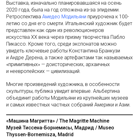
Выставка, изначально планировавшаяся на осень
2020 года, была на год отложена из-за эпидемии.
Ретроспектива
Амедео Модильяни
приурочена к 100-
летию со дня его смерти. Итальянский художник будет
представлен как один из революционеров
искусства XX века через призму творчества Пабло
Пикассо. Кроме того, среди экспонатов можно
увидеть ключевые работы Константина Бранкузи
и Андре Дерена, а также артефактами так называемых
«примитивных» — доисторических, архаичных
и неевропейских — цивилизаций.
Многие произведений художника, в особенности
скульптуры, публика увидит впервые. Альбертина
объединит работы Модильяни из крупнейших музеев
и самых известных частных собраний Америки и Азии.
«Машина Магритта» / The Magritte Machine
Музей Тиссена-Борнемисы, Мадрид / Museo
Thyssen-Bornemisza, Madrid