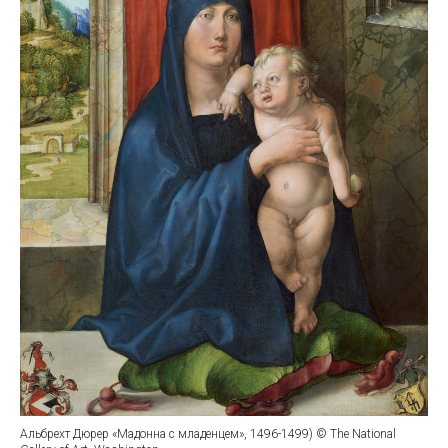
Альбрехт Дюрер «Мадонна с младенцем», 1496-1499) © The National