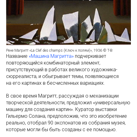
Рене Магритт «La Clef des champs (Ключ к полям)», 1936 © T-B
Название
«Машина Магритта»
подчеркивает
повторяющийся комбинаторный элемент,
присутствующий в работах великого художника-
сюрреалиста, и обыгрывает темы, появляющиеся
на его картинах в бесчисленных вариациях.
В свое время Магритт, рассуждая о механизации
творческой деятельности, предложил «универсальную
машину для создания картин». Куратор выставки
Гильермо Солана, предположив, что это изобретение
реально, отобрал 90 экспонатов из собрания музея,
которые могли бы быть созданы с ее помощью.