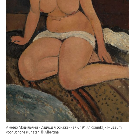
Амедео Модильяни «Сидящая обнаженная», 1917/ Koninklijk Museum
voor Schone Kunsten © Albertina