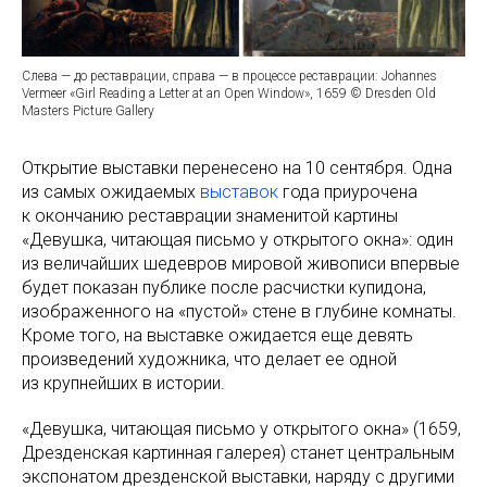
Слева — до реставрации, справа — в процессе реставрации: Johannes
Vermeer «Girl Reading a Letter at an Open Window», 1659 © Dresden Old
Masters Picture Gallery
Открытие выставки перенесено на 10 сентября. Одна
из самых ожидаемых
выставок
года приурочена
к окончанию реставрации знаменитой картины
«Девушка, читающая письмо у открытого окна»: один
из величайших шедевров мировой живописи впервые
будет показан публике после расчистки купидона,
изображенного на «пустой» стене в глубине комнаты.
Кроме того, на выставке ожидается еще девять
произведений художника, что делает ее одной
из крупнейших в истории.
«Девушка, читающая письмо у открытого окна» (1659,
Дрезденская картинная галерея) станет центральным
экспонатом дрезденской выставки, наряду с другими