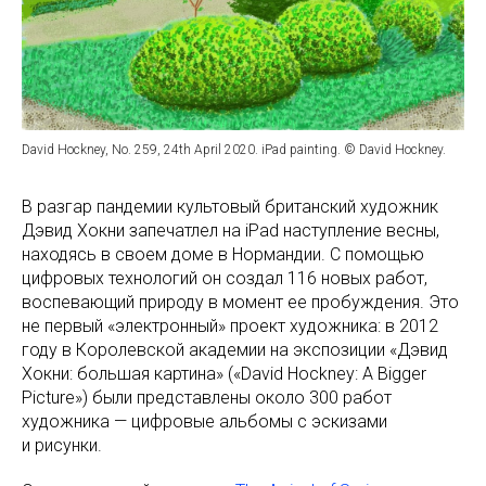
David Hockney, No. 259, 24th April 2020. iPad painting. © David Hockney.
В разгар пандемии культовый британский художник
Дэвид Хокни запечатлел на iPad наступление весны,
находясь в своем доме в Нормандии. С помощью
цифровых технологий он создал 116 новых работ,
воспевающий природу в момент ее пробуждения. Это
не первый «электронный» проект художника: в 2012
году в Королевской академии на экспозиции «Дэвид
Хокни: большая картина» («David Hockney: A Bigger
Picture») были представлены около 300 работ
художника — цифровые альбомы с эскизами
и рисунки.