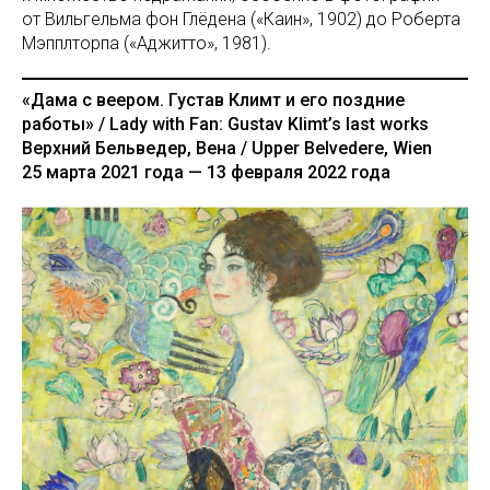
от Вильгельма фон Глёдена («Каин», 1902) до Роберта
Мэпплторпа («Аджитто», 1981).
«Дама с веером. Густав Климт и его поздние
работы» / Lady with Fan: Gustav Klimt’s last works
Верхний Бельведер, Вена / Upper Belvedere, Wien
25 марта 2021 года — 13 февраля 2022 года