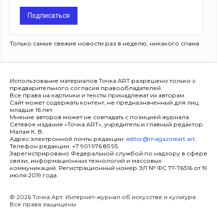
Подписаться
Только самые свежие новости раз в неделю, никакого спама
Использование материалов Точка ART разрешено только с
предварительного согласия правообладателей.
Все права на картинки и тексты принадлежат их авторам.
Сайт может содержать контент, не предназначенный для лиц
младше 16 лет.
Мнение авторов может не совпадать с позицией журнала.
Сетевое издание «Точка ART», учредитель и главный редактор
Малая К. В.
Адрес электронной почты редакции:
editor@magazineart.art
.
Телефон редакции: +7 901 976 85 95.
Зарегистрировано Федеральной службой по надзору в сфере
связи, информационных технологий и массовых
коммуникаций. Регистрационный номер ЭЛ № ФС 77-76316 от 19
июля 2019 года.
© 2026 Точка Арт. Интернет-журнал об искусстве и культуре.
Все права защищены