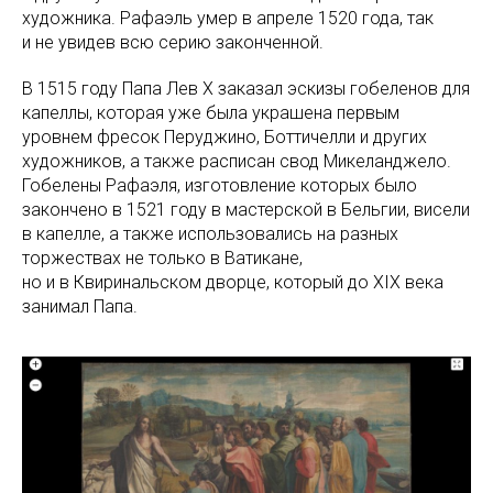
художника. Рафаэль умер в апреле 1520 года, так
и не увидев всю серию законченной.
В 1515 году Папа Лев Х заказал эскизы гобеленов для
капеллы, которая уже была украшена первым
уровнем фресок Перуджино, Боттичелли и других
художников, а также расписан свод Микеланджело.
Гобелены Рафаэля, изготовление которых было
закончено в 1521 году в мастерской в Бельгии, висели
в капелле, а также использовались на разных
торжествах не только в Ватикане,
но и в Квиринальском дворце, который до XIX века
занимал Папа.