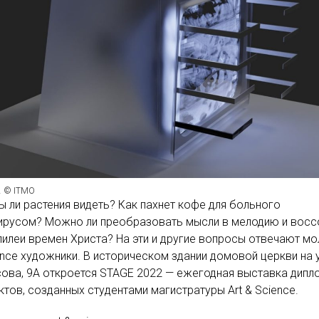
2 © ITMO
 ли растения видеть? Как пахнет кофе для больного
ирусом? Можно ли преобразовать мысли в мелодию и восс
лилеи времен Христа? На эти и другие вопросы отвечают м
ience художники. В историческом здании домовой церкви на 
ова, 9А откроется STAGE 2022 — ежегодная выставка дипл
ктов, созданных студентами магистратуры Art & Science.