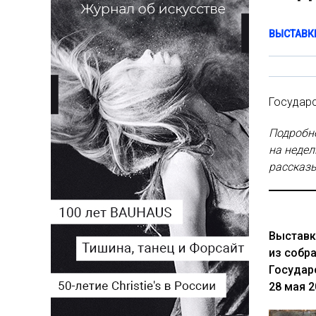
ВЫСТАВК
Государ
Подробне
на неде
рассказ
Выставк
из собр
Государ
28 мая 2