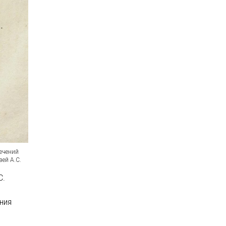
лечений
зей А.С.
С.
ния