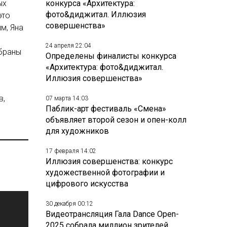
ых
конкурса «Архитектура:
фото&диджитал. Иллюзия
это
совершенства»
м, Яна
я
24 апреля 22:04
обраны
Определены финалисты конкурса
«Архитектура: фото&диджитал.
Иллюзия совершенства»
,
в,
07 марта 14:03
Паблик-арт фестиваль «Смена»
объявляет второй сезон и опен-колл
для художников
17 февраля 14:02
Иллюзия совершенства: конкурс
художественной фотографии и
цифрового искусства
30 декабря 00:12
Видеотрансляция Гала Dance Open-
2025 собрала миллион зрителей