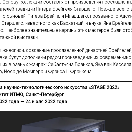
. Основу коллекции составляют произведения прославленн
телей традиции Питера Брейгеля Старшего. Прежде всего 
го сыновей, Питера Брейгеля Младшего, прозванного Адски
 Старшего, известного как Бархатный, и внука, Яна Брейгел
. Наиболее значительные картины этих мастеров были от
тажной выставки.
живописи, созданные прославленной династией Брейгелей
вке будут дополнены рядом произведений их современнико
их в разных жанрах: Себастьяна Вранкса, Яна ван Кесселя
, Йоса де Момпера и Франса II Франкена.
а научно-технологического искусства «STAGE 2022»
итет ИТМО, Санкт-Петербург
022 года — 24 июля 2022 года