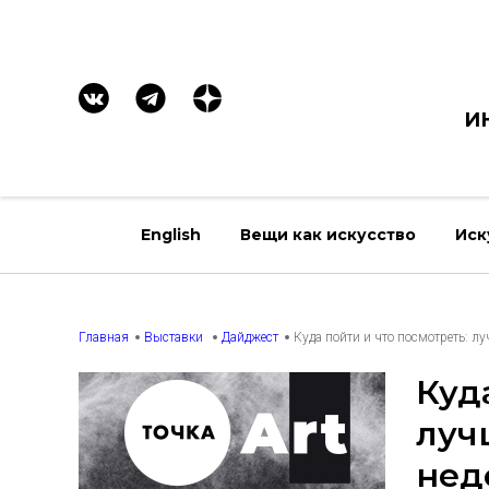
И
English
Вещи как искусство
Иск
Главная
Выставки
Дайджест
Куда пойти и что посмотреть: л
Куд
луч
нед