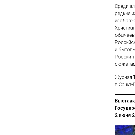
Среди э
редкие и
изображе
Христиан
обычаев 
Российск
и бытов
России т
сюжетам,
Журнал Т
в Санкт-
Выставк
Государ
2 июня 2