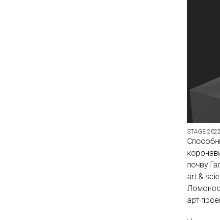
STAGE 202
Способны
коронав
почву Га
art & sc
Ломонос
арт-прое