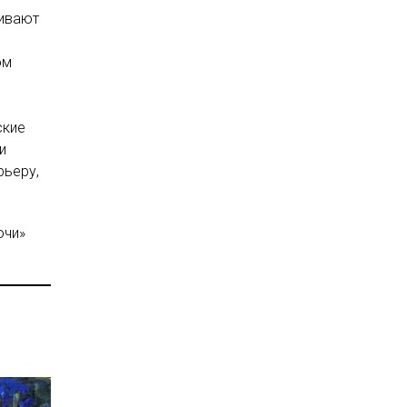
живают
ом
ские
и
рьеру,
очи»