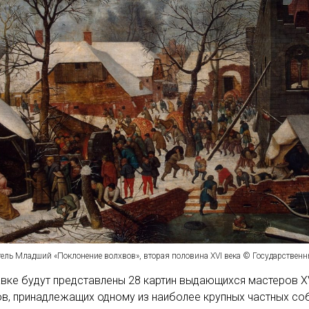
гель Младший «Поклонение волхвов», вторая половина XVI века © Государствен
вке будут представлены 28 картин выдающихся мастеров X
ов, принадлежащих одному из наиболее крупных частных со