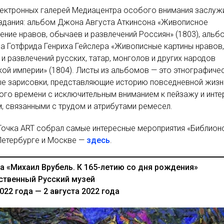
лектронных галерей Медиацентра особого внимания заслу
здания: альбом Джона Августа Аткинсона «Живописное
ние нравов, обычаев и развлечений Россиян» (1803), альб
а Готфрида Генриха Гейслера «Живописные картины нравов,
и развлечений русских, татар, монголов и других народов
ой империи» (1804). Листы из альбомов — это этнографиче
ые зарисовки, представляющие историю повседневной жизн
ого времени с исключительным вниманием к пейзажу и инте
 связанными с трудом и атрибутами ремесел.
очка ART собрал самые интересные мероприятия «Библион
Петербурге и Москве —
здесь
.
а «Михаил Врубель. К 165-летию со дня рождения»
ственный Русский музей
022 года — 2 августа 2022 года