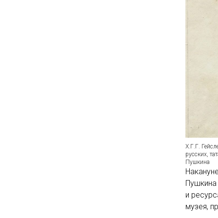
Х.Г.Г. Гейс
русских, та
Пушкина
Накануне
Пушкина
и ресурс
музея, п