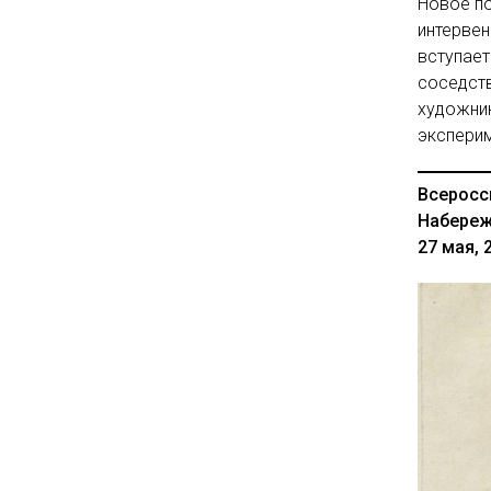
Новое по
интервен
вступает
соседств
художни
эксперим
Всеросс
Набереж
27 мая, 