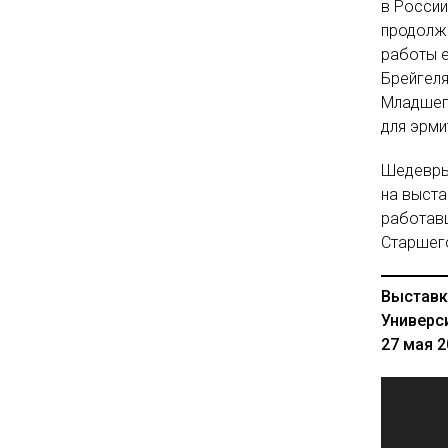
в России
продолжа
работы е
Брейгеля
Младшего
для эрми
Шедевры 
на выста
работавш
Старшего
Выставк
Универс
27 мая 2