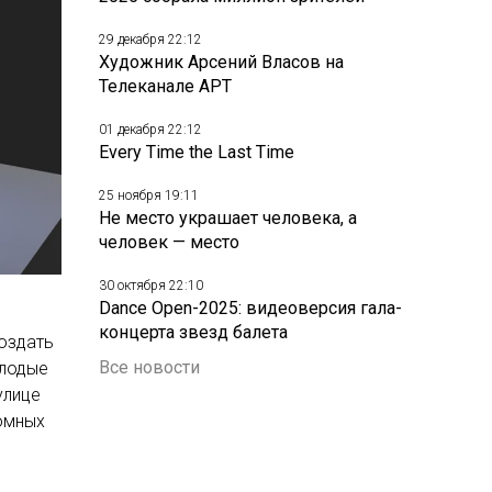
29 декабря 22:12
Художник Арсений Власов на
Телеканале АРТ
01 декабря 22:12
Every Time the Last Time
25 ноября 19:11
Не место украшает человека, а
человек — место
30 октября 22:10
Dance Open-2025: видеоверсия гала-
концерта звезд балета
оздать
Все новости
олодые
улице
омных