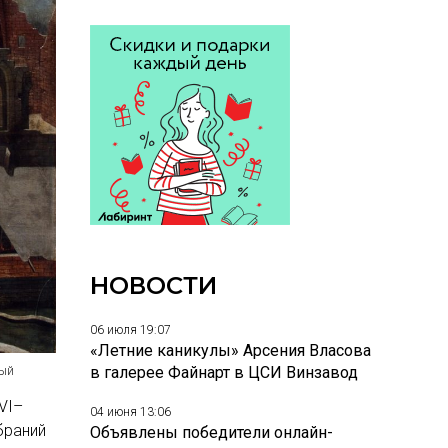
НОВОСТИ
06 июля 19:07
«Летние каникулы» Арсения Власова
в галерее Файнарт в ЦСИ Винзавод
ный
VI–
04 июня 13:06
браний
Объявлены победители онлайн-