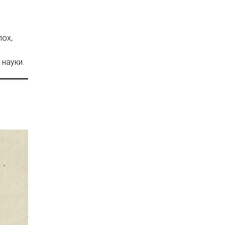
пох,
науки.