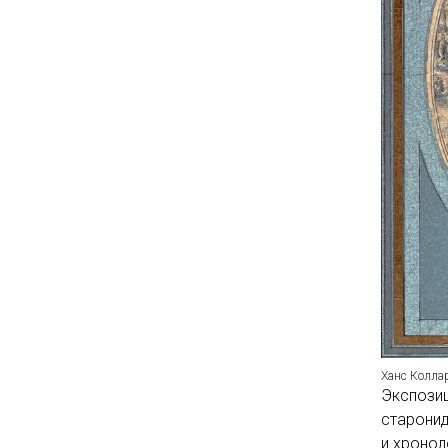
Ханс Колла
Экспозиц
старонид
и хронол