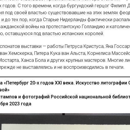
х годов. С того времени, когда бургундский герцог Филипп
ил под своей властью существовавшие на этих землях фео
 и до тех пор, когда Старые Нидерланды фактически распал
ражданской войны на протестантскую Голландию и католич
, оставшуюся под властью испанских королей.
спонатов выставки — работы Петруса Кристуса, Яна Госсар
ван Хемскерка, Питера Кука ван Альста, Корнелиса Массейс
Мостарта, Ханса Бола и других крупных мастеров. Многие л
прежде не выставлялись и не воспроизводились в печати.
 «Петербург 20-х годов XXI века. Искусство литографии 
вой»
стампов и фотографий Российской национальной библио
бря 2023 года