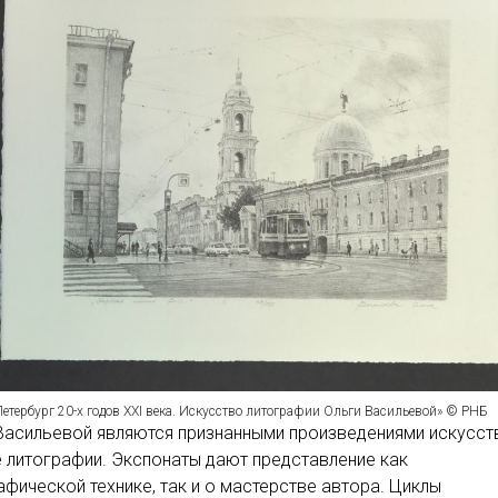
етербург 20-х годов XXI века. Искусство литографии Ольги Васильевой» © РНБ
Васильевой являются признанными произведениями искусст
е литографии. Экспонаты дают представление как
афической технике, так и о мастерстве автора. Циклы