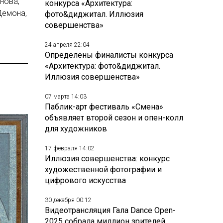
нова,
конкурса «Архитектура:
Демона,
фото&диджитал. Иллюзия
совершенства»
24 апреля 22:04
Определены финалисты конкурса
«Архитектура: фото&диджитал.
Иллюзия совершенства»
07 марта 14:03
Паблик-арт фестиваль «Смена»
объявляет второй сезон и опен-колл
для художников
17 февраля 14:02
Иллюзия совершенства: конкурс
художественной фотографии и
цифрового искусства
30 декабря 00:12
Видеотрансляция Гала Dance Open-
2025 собрала миллион зрителей