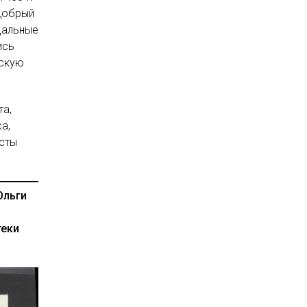
 Добрый
дальные
ись
ескую
та,
а,
исты
Ольги
теки