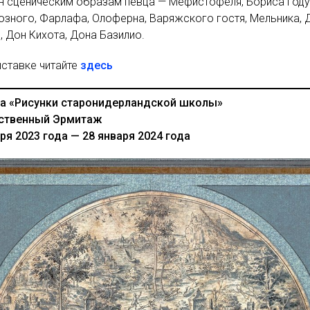
н сценическим образам певца — Мефистофеля, Бориса Году
озного, Фарлафа, Олоферна, Варяжского гостя, Мельника, 
 Дон Кихота, Дона Базилио.
ыставке читайте
здесь
а «Рисунки старонидерландской школы»
ственный Эрмитаж
ря 2023 года — 28 января 2024 года