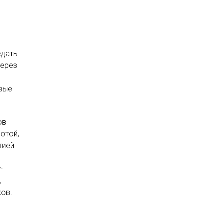
едать
через
рвые
ов
отой,
тией
-
,
ов.