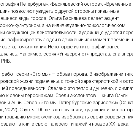
ография Петербурга», «Васильевский остров», «Временные
ции» позволяют увидеть с другой стороны привычные
вшиеся виды города. Ольга Васильева делает акцент
торико-культурном, а на индивидуально-психологическом
ии окружающей действительности. Художнице удается пер
ие, зафиксировать людей в движении или момент времени 
ру света, точки и линии. Некоторые из литографий ранее
влялись. Например, серия «Университет» представлена впе
 РНБ.
 работ серии «Это мы» — образ города. В изображении тип
ородской жизни подмечены, с точной характеристикой и остр
шей повседневности. Сделано это тепло и душевно, с симпа
ю к своим персонажам. Среди экспонатов — книга Ольги
ой и Анны Север «Это мы. Петербургские зарисовки» (Санкт
г, 2022). Спустя 100 лет авторы книги, художник и литератор
ли традицию мирискусников изображать своих современник
оздают в книге свою галерею типажей и нравов ХХI века.