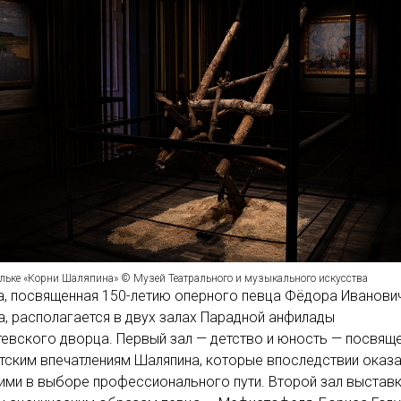
ельке «Корни Шаляпина» © Музей Театрального и музыкального искусства
а, посвященная 150-летию оперного певца Фёдора Иванови
, располагается в двух залах Парадной анфилады
вского дворца. Первый зал — детство и юность — посвящ
тским впечатлениям Шаляпина, которые впоследствии оказ
ми в выборе профессионального пути. Второй зал выстав