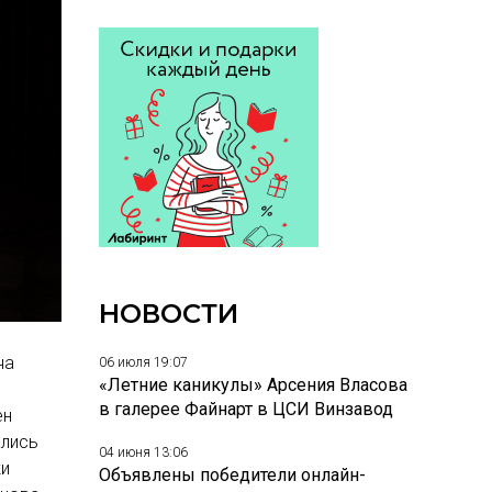
НОВОСТИ
ча
06 июля 19:07
«Летние каникулы» Арсения Власова
в галерее Файнарт в ЦСИ Винзавод
ен
ались
04 июня 13:06
ки
Объявлены победители онлайн-