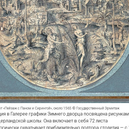
рт «Пейзаж с Паном и Сирингой», около 1565 © Государственный Эрмитаж
ия в Галерее графики Зимнего дворца посвящена рисункам
ерландской школы. Она включает в себя 72 листа
огически охватывает приблизительно полтора столетия — с 