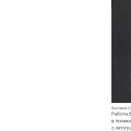
Выставка «П
Работы 
в техник
о литогр