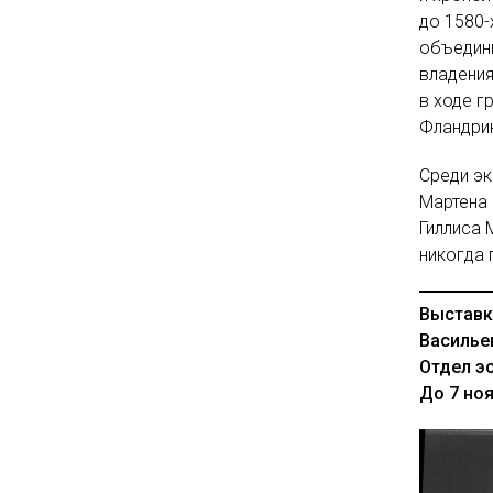
до 1580-
объедин
владения
в ходе г
Фландрию
Среди эк
Мартена 
Гиллиса 
никогда 
Выставка
Василье
Отдел э
До 7 ноя