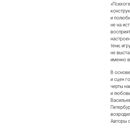
«Психоге
конструк
и полюби
не на ис
восприят
настроен
тени, иг
не выста
именно в
В основе
и сцен г
черты на
и любовь
Васильев
Петербур
возроди
Авторы с