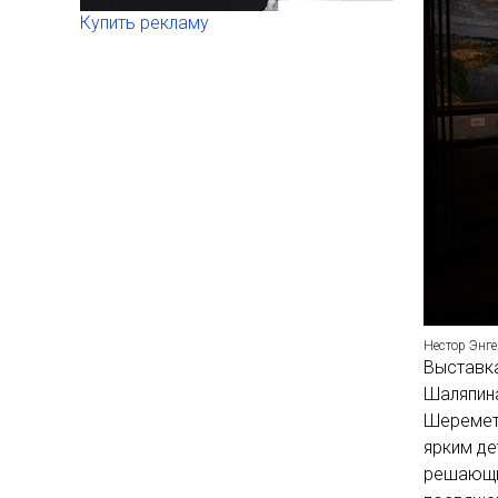
Купить рекламу
Нестор Энг
Выставк
Шаляпина
Шеремете
ярким де
решающи