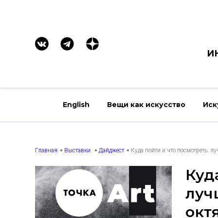
И
English
Вещи как искусство
Иск
Главная
Выставки
Дайджест
Куда пойти и что посмотреть: л
Куд
луч
окт