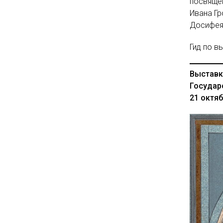
посвяще
Ивана Гр
Досифея,
Гид по в
Выставк
Государ
21 октяб