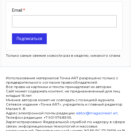
Email
Подписаться
Только самые свежие новости раз в неделю, никакого спама
Использование материалов Точка ART разрешено только с
предварительного согласия правообладателей.
Все права на картинки и тексты принадлежат их авторам.
Сайт может содержать контент, не предназначенный для лиц
младше 16 лет.
Мнение авторов может не совпадать с позицией журнала.
Сетевое издание «Точка ART», учредитель и главный редактор
Малая К. В.
Адрес электронной почты редакции:
editor@magazineart.art
.
Телефон редакции: +7 901 976 85 95.
Зарегистрировано Федеральной службой по надзору в сфере
связи, информационных технологий и массовых
коммуникаций. Регистрационный номер ЭЛ № ФС 77-76316 от 19