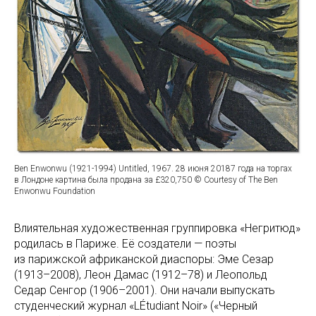
Ben Enwonwu (1921-1994) Untitled, 1967. 28 июня 20187 года на торгах
в Лондоне картина была продана за £320,750 © Courtesy of The Ben
Enwonwu Foundation
Влиятельная художественная группировка «Негритюд»
родилась в Париже. Её создатели — поэты
из парижской африканской диаспоры: Эме Сезар
(1913–2008), Леон Дамас (1912–78) и Леопольд
Седар Сенгор (1906–2001). Они начали выпускать
студенческий журнал «LÉtudiant Noir» («Черный