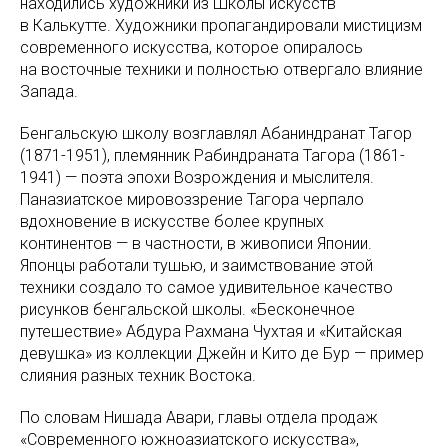
находились художники из Школы искусств
в Калькутте. Художники пропагандировали мистицизм
современного искусства, которое опиралось
на восточные техники и полностью отвергало влияние
Запада.
Бенгальскую школу возглавлял Абаниндранат Тагор
(1871-1951), племянник Рабиндраната Тагора (1861-
1941) — поэта эпохи Возрождения и мыслителя.
Паназиатское мировоззрение Тагора черпало
вдохновение в искусстве более крупных
континентов — в частности, в живописи Японии.
Японцы работали тушью, и заимствование этой
техники создало то самое удивительное качество
рисунков бенгальской школы. «Бесконечное
путешествие» Абдура Рахмана Чухтая и «Китайская
девушка» из коллекции Джейн и Кито де Бур — пример
слияния разных техник Востока.
По словам Нишада Авари, главы отдела продаж
«Современного южноазиатского искусства»,