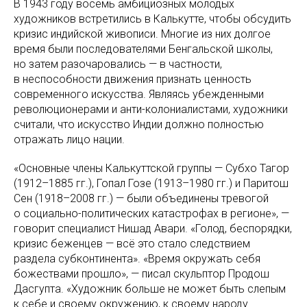
В 1943 году восемь амбициозных молодых
художников встретились в Калькутте, чтобы обсудить
кризис индийской живописи. Многие из них долгое
время были последователями Бенгальской школы,
но затем разочаровались — в частности,
в неспособности движения признать ценность
современного искусства. Являясь убежденными
революционерами и анти-колониалистами, художники
считали, что искусство Индии должно полностью
отражать лицо нации.
«Основные члены Калькуттской группы — Субхо Тагор
(1912–1885 гг.), Гопал Гозе (1913–1980 гг.) и Паритош
Сен (1918–2008 гг.) — были объединены тревогой
о социально-политических катастрофах в регионе», —
говорит специалист Нишад Авари. «Голод, беспорядки,
кризис беженцев — всё это стало следствием
раздела субконтинента». «Время окружать себя
божествами прошло», — писал скульптор Продош
Дасгупта. «Художник больше не может быть слепым
к себе и своему окружению, к своему народу