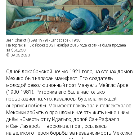
Jean Charlot (1898-1979) «Landscape», 1930
На торгах в Нью-Йорке 20-21 ноября 2015 года картина была продана
за $56,250
© DACS 2020
Одной декабрьской ночью 1921 года, на стенах домов
Мехико был написан манифест. Его создатель —
молодой революционный поэт Мануэль Мейплс Арсе
(1900-1981). Риторика его была настолько
провокационна, что, казалось, бурлила кипящей
энергией победы. Манифест призывал интеллектуалов
Мексики забыть о прошлом и начать жить нынешним
днём. «Смерть отцу Идальго, долой Сан-Рафаэля
и Сан-Лазаро!» — восклицал поэт, ссылаясь
на великого героя борьбы за независимость Мексики