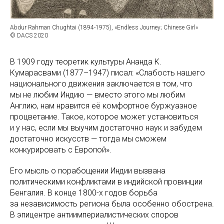
Abdur Rahman Chughtai (1894-1975), «Endless Journey; Chinese Girl»
© DACS 2020
В 1909 году теоретик культуры Ананда К.
Кумарасвами (1877–1947) писал: «Слабость нашего
национального движения заключается в том, что
мы не любим Индию — вместо этого мы любим
Англию, нам нравится её комфортное буржуазное
процветание. Такое, которое может установиться
и у нас, если мы выучим достаточно наук и забудем
достаточно искусств — тогда мы сможем
конкурировать с Европой».
Его мысль о порабощении Индии вызвана
политическими конфликтами в индийской провинции
Бенгалия. В конце 1800-х годов борьба
за независимость региона была особенно обострена.
В эпицентре антиимпериалистических споров