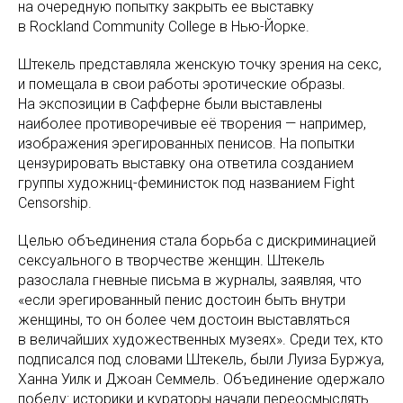
на очередную попытку закрыть ее выставку
в Rockland Community College в Нью-Йорке.
Штекель представляла женскую точку зрения на секс,
и помещала в свои работы эротические образы.
На экспозиции в Сафферне были выставлены
наиболее противоречивые её творения — например,
изображения эрегированных пенисов. На попытки
цензурировать выставку она ответила созданием
группы художниц-феминисток под названием Fight
Censorship.
Целью объединения стала борьба с дискриминацией
сексуального в творчестве женщин. Штекель
разослала гневные письма в журналы, заявляя, что
«если эрегированный пенис достоин быть внутри
женщины, то он более чем достоин выставляться
в величайших художественных музеях». Среди тех, кто
подписался под словами Штекель, были Луиза Буржуа,
Ханна Уилк и Джоан Семмель. Объединение одержало
победу: историки и кураторы начали переосмыслять