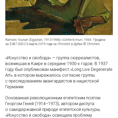
Ramsès Younan (Egyptian, 1913-1966) «Contre le mur», 1944. Продана
за $387,000 23 марта 2019 года на Christie’s в Дубаи © Christie’s
«Искусство и свобода» — группа сюрреалистов,
возникшая в Каире в середине 1930-х годов. В 1937
году был опубликован манифест «Long Live Degenerate
Art», в котором выражалось согласие группы
с преследованием авангардистов в нацистской
Германии.
Основанная революционным египетским поэтом
Георгом Геней (1914–1973), автором диспута
о самодержавной природе египетской культуры,
«Искусство и свобода» освещала проблему