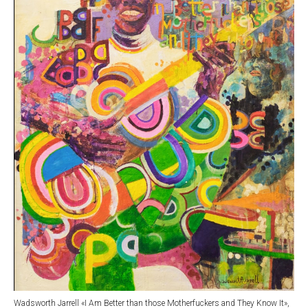
Wadsworth Jarrell «I Am Better than those Motherfuckers and They Know It»,