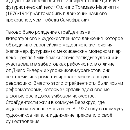
и двух почитаемых святых. Манифест также цитирует
футуристический текст Филиппо Томмазо Маринетти
(1876-1944): «Автомобиль в движении намного
прекраснее, чем Победа Самофракии».
Таково было рождение страйдентизма —
литературного и художественного движения, которое
объединило европейские модернистские течения
(например, футуризм) с мексиканским модерном и ар-
деко. Группе были близки левые взгляды: художники
участвовали в забастовках рабочих, но, в отличие
от Диего Риверы и художников-муралистов, они
не стремились романтизировать мексиканскую
революцию. Вместо этого страйдентисты были ярыми
реформаторами, которые черпали вдохновение
в фольклоре и доколумбовом искусстве.
Страйдентисты жили в коммуне Веракрус, где
издавался журнал «Horizonte». В 1927 году на коммуну
художников напали, и движение прекратило своё
существование.