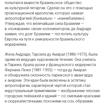
попытался вывести бразильское общество
из культурной летаргии. Сделал он это с помощью
провокационной идеологии, которую назвал
антропофагией (буквально — «каннибализм»).
Утверждая, что величайшая сила Бразилии —
в «пожирании» своих колонизаторов, де Андраде
заявил, что долг Бразилии — поглотить культуру
Европы на пути к уникальности бразильского
модернизма.
Жена Андраде, Тарсила ду Амарал (1886-1973), была
одним из ведущих художников течения. Она училась
в Париже, брала уроки у французского модерниста
Фернана Леже (1881-1955) — тогда ду Амарал
и обнаружила склонность парижского авангарда
к анархии. Эти идеи были включены в эстетику
антропофагии, характерной чертой которой стал
индустриальный примитивизм — изображение плоских
городских пейзажей и зданий — со смелыми красками
и сюрреалистичными, похожими на сон, образами.