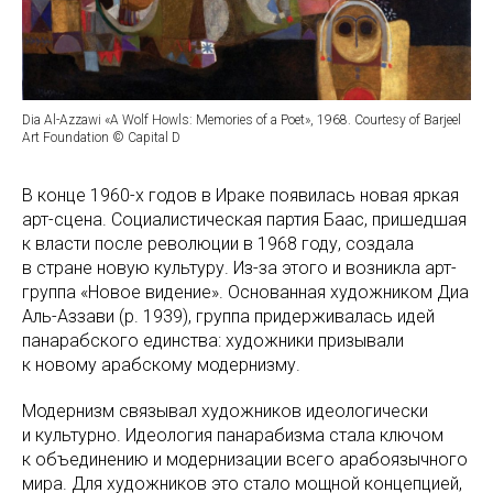
Dia Al-Azzawi «A Wolf Howls: Memories of a Poet», 1968. Courtesy of Barjeel
Art Foundation © Capital D
В конце 1960-х годов в Ираке появилась новая яркая
арт-сцена. Социалистическая партия Баас, пришедшая
к власти после революции в 1968 году, создала
в стране новую культуру. Из-за этого и возникла арт-
группа «Новое видение». Основанная художником Диа
Аль-Аззави (р. 1939), группа придерживалась идей
панарабского единства: художники призывали
к новому арабскому модернизму.
Модернизм связывал художников идеологически
и культурно. Идеология панарабизма стала ключом
к объединению и модернизации всего арабоязычного
мира. Для художников это стало мощной концепцией,