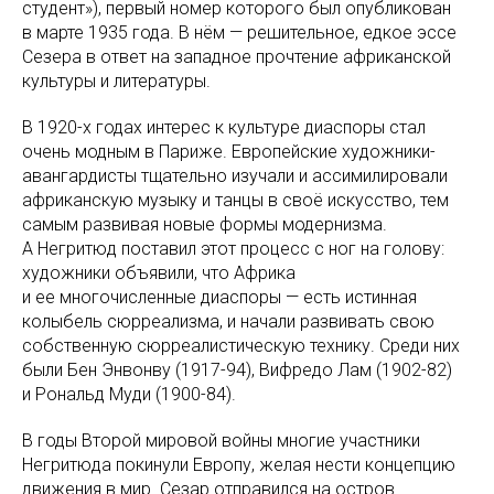
студент»), первый номер которого был опубликован
в марте 1935 года. В нём — решительное, едкое эссе
Сезера в ответ на западное прочтение африканской
культуры и литературы.
В 1920-х годах интерес к культуре диаспоры стал
очень модным в Париже. Европейские художники-
авангардисты тщательно изучали и ассимилировали
африканскую музыку и танцы в своё искусство, тем
самым развивая новые формы модернизма.
А Негритюд поставил этот процесс с ног на голову:
художники объявили, что Африка
и ее многочисленные диаспоры — есть истинная
колыбель сюрреализма, и начали развивать свою
собственную сюрреалистическую технику. Среди них
были Бен Энвонву (1917-94), Вифредо Лам (1902-82)
и Рональд Муди (1900-84).
В годы Второй мировой войны многие участники
Негритюда покинули Европу, желая нести концепцию
движения в мир. Сезар отправился на остров