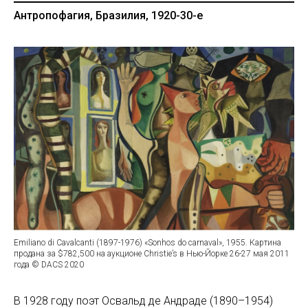
Антропофагия, Бразилия, 1920-30-е
Emiliano di Cavalcanti (1897-1976) «Sonhos do carnaval», 1955. Картина
продана за $782,500 на аукционе Christie’s в Нью-Йорке 26-27 мая 2011
года © DACS 2020
В 1928 году поэт Освальд де Андраде (1890–1954)