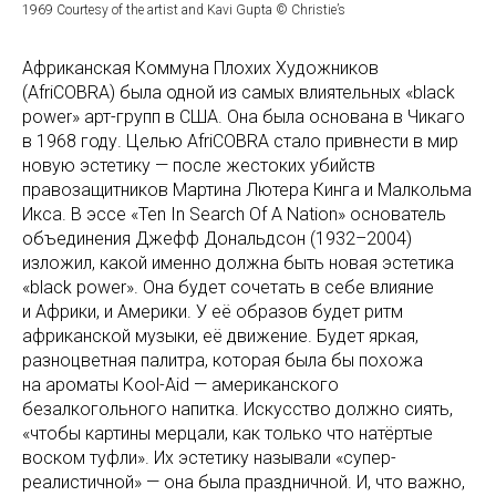
1969 Courtesy of the artist and Kavi Gupta © Christie’s
Африканская Коммуна Плохих Художников
(AfriCOBRA) была одной из самых влиятельных «black
power» арт-групп в США. Она была основана в Чикаго
в 1968 году. Целью AfriCOBRA стало привнести в мир
новую эстетику — после жестоких убийств
правозащитников Мартина Лютера Кинга и Малкольма
Икса. В эссе «Ten In Search Of A Nation» основатель
объединения Джефф Дональдсон (1932–2004)
изложил, какой именно должна быть новая эстетика
«black power». Она будет сочетать в себе влияние
и Африки, и Америки. У её образов будет ритм
африканской музыки, её движение. Будет яркая,
разноцветная палитра, которая была бы похожа
на ароматы Kool-Aid — американского
безалкогольного напитка. Искусство должно сиять,
«чтобы картины мерцали, как только что натёртые
воском туфли». Их эстетику называли «супер-
реалистичной» — она была праздничной. И, что важно,