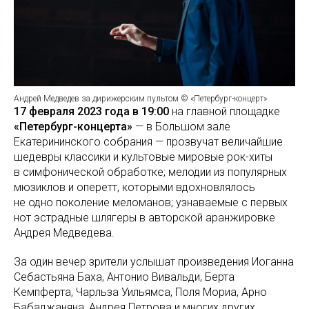
Андрей Медведев за дирижерским пультом © «Петербург-концерт»
17 февраля 2023 года в 19:00
на главной площадке
«Петербург-концерта»
— в Большом зале
Екатерининского собрания — прозвучат величайшие
шедевры классики и культовые мировые рок-хиты
в симфонической обработке; мелодии из популярных
мюзиклов и оперетт, которыми вдохновлялось
не одно поколение меломанов; узнаваемые с первых
нот эстрадные шлягеры в авторской аранжировке
Андрея Медведева.
За один вечер зрители услышат произведения Иоганна
Себастьяна Баха, Антонио Вивальди, Берта
Кемпферта, Чарльза Уильямса, Поля Мориа, Арно
Бабаджаняна, Андрея Петрова и многих других