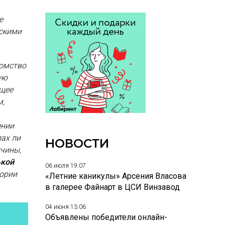
е
йскими
комство
ую
ящее
м,
ении
лах ли
НОВОСТИ
жчины,
ькой
06 июля 19:07
тории
«Летние каникулы» Арсения Власова
в галерее Файнарт в ЦСИ Винзавод
04 июня 13:06
Объявлены победители онлайн-