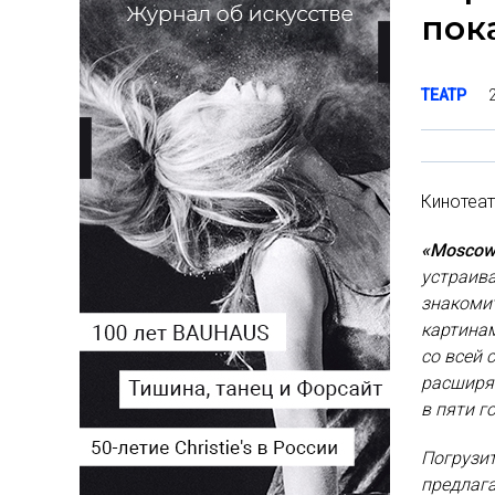
пок
ТЕАТР
Кинотеат
«Moscow
устраива
знакоми
картинам
со всей 
расширят
в пяти г
Погрузит
предлаг