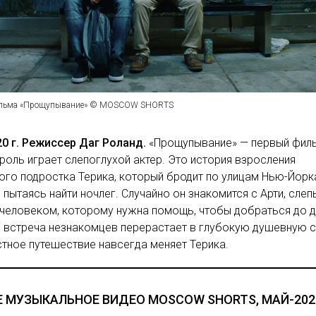
ильма «Прощупывание» © MOSCOW SHORTS
20 г. Режиссер Даг Роланд.
«Прощупывание» — первый филь
роль играет слепоглухой актер. Это история взросления
го подростка Терика, который бродит по улицам Нью-Йорк
 пытаясь найти ночлег. Случайно он знакомится с Арти, сле
 человеком, которому нужна помощь, чтобы добраться до 
 встреча незнакомцев перерастает в глубокую душевную с
тное путешествие навсегда меняет Терика.
 МУЗЫКАЛЬНОЕ ВИДЕО MOSCOW SHORTS, МАЙ-202