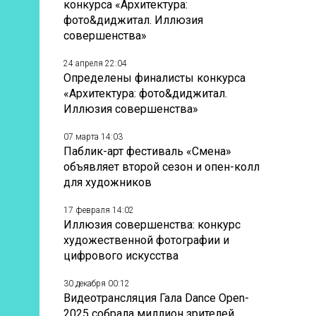
конкурса «Архитектура:
фото&диджитал. Иллюзия
совершенства»
24 апреля 22:04
Определены финалисты конкурса
«Архитектура: фото&диджитал.
Иллюзия совершенства»
07 марта 14:03
Паблик-арт фестиваль «Смена»
объявляет второй сезон и опен-колл
для художников
17 февраля 14:02
Иллюзия совершенства: конкурс
художественной фотографии и
цифрового искусства
30 декабря 00:12
Видеотрансляция Гала Dance Open-
2025 собрала миллион зрителей