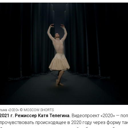
ильма «2020» © MOSCOW SHORTS
2021 г. Режиссер Катя Телегина.
Видеопроект «2020» — по
 прочувствовать происходящее в 2020 году через форму та