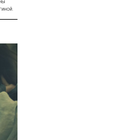
ны
гиной.