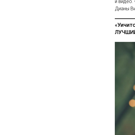
и видео.
Дианы Ви
«Уичит
ЛУЧШИЙ