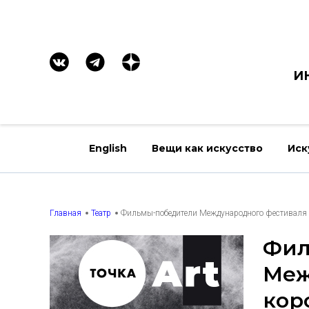
И
English
Вещи как искусство
Иск
Главная
Театр
Фильмы-победители Международного фестиваля к
Фил
Меж
кор