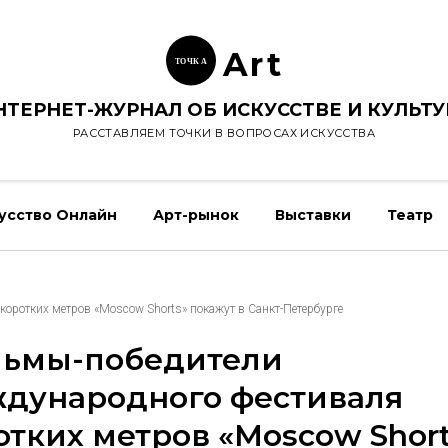
Ar
t
ТОЧК
А
НТЕРНЕТ-ЖУРНАЛ ОБ ИСКУССТВЕ И КУЛЬТУ
РАССТАВЛЯЕМ ТОЧКИ В ВОПРОСАХ ИСКУССТВА
усство Онлайн
Арт-рынок
Выставки
Театр
оротких метров «Moscow Shorts» покажут в Санкт-Петербурге
ьмы-победители
дународного фестиваля
отких метров «Moscow Shor