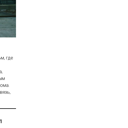
м, где
а,
пым
дома.
вязь,
1