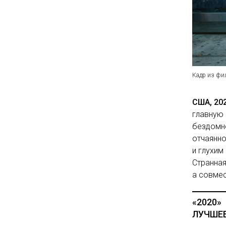
Кадр из ф
США, 20
главную 
бездомно
отчаянно
и глухим
Странная
а совмес
«2020»
ЛУЧШЕЕ