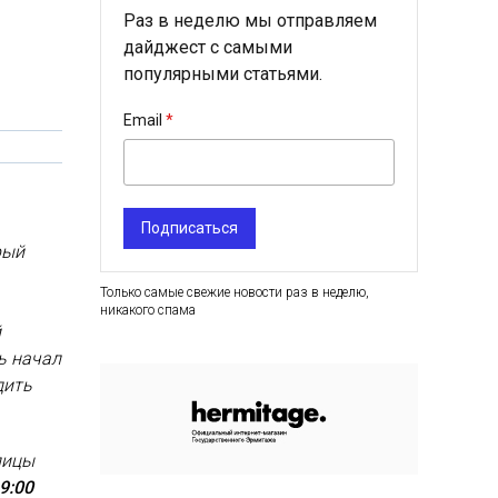
Раз в неделю мы отправляем
дайджест с самыми
популярными статьями.
Email
Подписаться
рый
Только самые свежие новости раз в неделю,
никакого спама
й
ь начал
дить
лицы
9:00