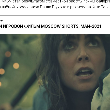
 Фильм стал результатом совместной работы примы-балери
шнёвой, хореографа Павла Глухова и режиссера Кати Теле
о»
 ИГРОВОЙ ФИЛЬМ MOSCOW SHORTS, МАЙ-2021