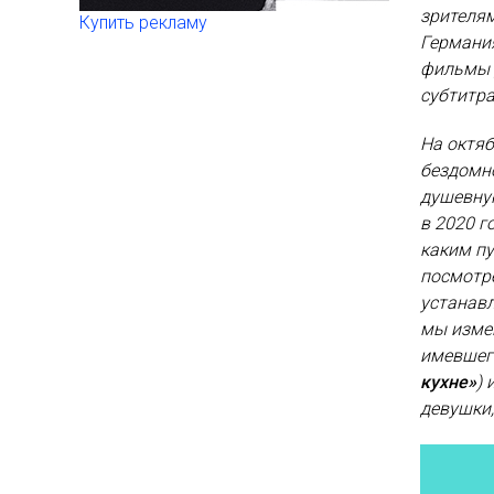
зрителям
Купить рекламу
Германия
фильмы 
субтитр
На октяб
бездомно
душевную
в 2020 г
каким пу
посмотр
устанавл
мы измен
имевшег
кухне»
)
девушки