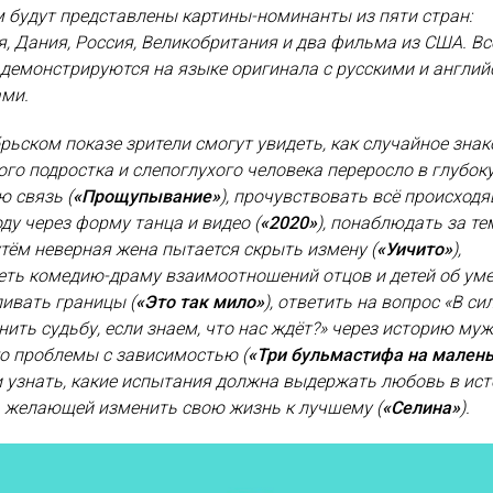
 будут представлены картины-номинанты из пяти стран:
, Дания, Россия, Великобритания и два фильма из США. Вс
демонстрируются на языке оригинала с русскими и англи
ами.
рьском показе зрители смогут увидеть, как случайное зна
го подростка и слепоглухого человека переросло в глубок
 связь (
«Прощупывание»
), прочувствовать всё происход
оду через форму танца и видео (
«2020»
), понаблюдать за те
тём неверная жена пытается скрыть измену (
«Уичито»
),
еть комедию-драму взаимоотношений отцов и детей об ум
ивать границы (
«Это так мило»
), ответить на вопрос «В си
ить судьбу, если знаем, что нас ждёт?» через историю му
о проблемы с зависимостью (
«Три бульмастифа на мален
 и узнать, какие испытания должна выдержать любовь в ис
, желающей изменить свою жизнь к лучшему (
«Селина»
).