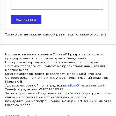
Подписаться
Только самые свежие новости раз в неделю, никакого спама
Использование материалов Точка ART разрешено только с
предварительного согласия правообладателей.
Все права на картинки и тексты принадлежат их авторам.
Сайт может содержать контент, не предназначенный для лиц
младше 16 лет.
Мнение авторов может не совпадать с позицией журнала.
Сетевое издание «Точка ART», учредитель и главный редактор
Малая К. В.
Адрес электронной почты редакции:
editor@magazineart.art
.
Телефон редакции: +7 901 976 85 95.
Зарегистрировано Федеральной службой по надзору в сфере
связи, информационных технологий и массовых
коммуникаций. Регистрационный номер ЭЛ № ФС 77-76316 от 19
июля 2019 года.