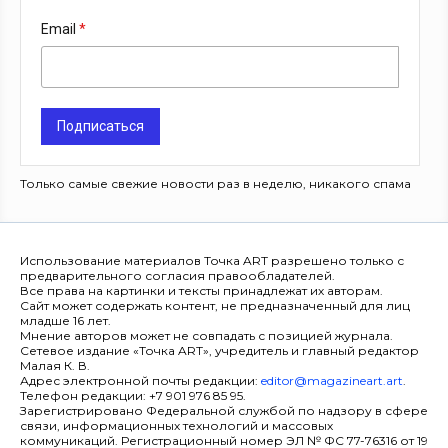
Email
Подписаться
Только самые свежие новости раз в неделю, никакого спама
Использование материалов Точка ART разрешено только с
предварительного согласия правообладателей.
Все права на картинки и тексты принадлежат их авторам.
Сайт может содержать контент, не предназначенный для лиц
младше 16 лет.
Мнение авторов может не совпадать с позицией журнала.
Сетевое издание «Точка ART», учредитель и главный редактор
Малая К. В.
Адрес электронной почты редакции:
editor@magazineart.art
.
Телефон редакции: +7 901 976 85 95.
Зарегистрировано Федеральной службой по надзору в сфере
связи, информационных технологий и массовых
коммуникаций. Регистрационный номер ЭЛ № ФС 77-76316 от 19