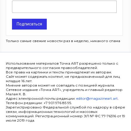
Подписаться
Только самые свежие новости раз в неделю, никакого спама
Использование материалов Точка ART разрешено только с
предварительного согласия правообладателей.
Все права на картинки и тексты принадлежат их авторам.
Сайт может содержать контент, не предназначенный для лиц
младше 16 лет.
Мнение авторов может не совпадать с позицией журнала.
Сетевое издание «Точка ART», учредитель и главный редактор
Малая К. В.
Адрес электронной почты редакции:
editor@magazineart.art
.
Телефон редакции: +7 901 976 85 95.
Зарегистрировано Федеральной службой по надзору в сфере
связи, информационных технологий и массовых
коммуникаций. Регистрационный номер ЭЛ № ФС 77-76316 от 19
июля 2019 года.