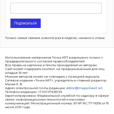
Подписаться
Только самые свежие новости раз в неделю, никакого спама
Использование материалов Точка ART разрешено только с
предварительного согласия правообладателей.
Все права на картинки и тексты принадлежат их авторам.
Сайт может содержать контент, не предназначенный для лиц
младше 16 лет.
Мнение авторов может не совпадать с позицией журнала.
Сетевое издание «Точка ART», учредитель и главный редактор
Малая К. В.
Адрес электронной почты редакции:
editor@magazineart.art
.
Телефон редакции: +7 901 976 85 95.
Зарегистрировано Федеральной службой по надзору в сфере
связи, информационных технологий и массовых
коммуникаций. Регистрационный номер ЭЛ № ФС 77-76316 от 19
июля 2019 года.