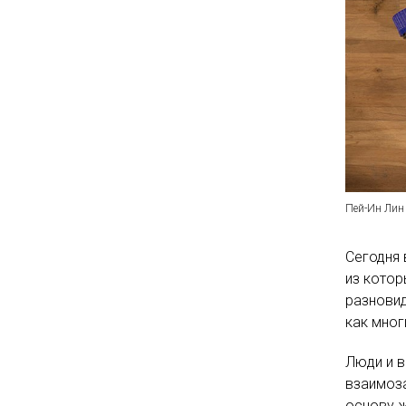
Пей-Ин Лин
Сегодня 
из кото
разновид
как мног
Люди и в
взаимоза
основу ж