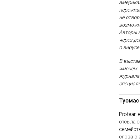
американ
пережив
не отвор
возможн
Авторы э
через д
о вирусе
В выстав
именем.
журнал
специаль
Туомас 
Protean 
отсылающ
семейств
слова с 