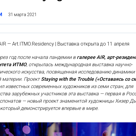
31 марта 2021
И
AIR — Art.ITMO.Residency | Выставка открыта до 11 апреля
рез год после начала пандемии в
галерее AIR, арт-резиде
итета ИТМО
, открылась международная выставка научно-
гического искусства, посвященная исследованию динамики
й материи. Проект
Staying with the Trouble («Оставаясь со с
л известных современных художников из семи стран, для
тва зарубежных участников эта выставка — первая в Росс
кспонатов — новый проект знаменитой художницы Хизер Д
 который демонстрируется впервые в мире.