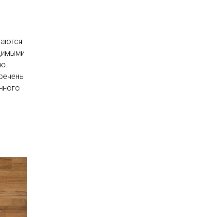
таются
одимыми
ю.
бречены
енного