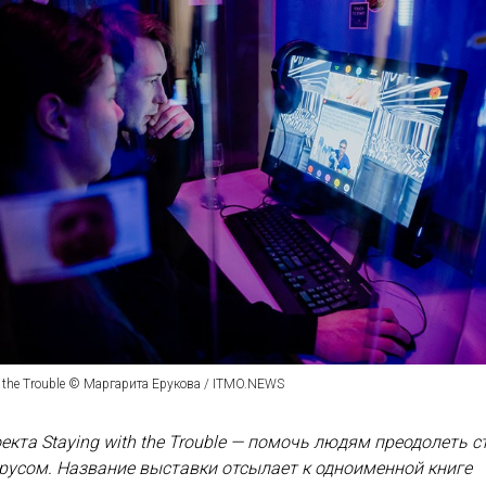
h the Trouble © Маргарита Ерукова / ITMO.NEWS
екта Staying with the Trouble — помочь людям преодолеть с
русом. Название выставки отсылает к одноименной книге