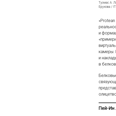
Туомас А. Л
Ерукова / 
«Protean
реально
и формац
«примери
виртуаль
камеры. 
и наклад
в белков
Белковые
связующ
представ
олицетв
Пей-Ин