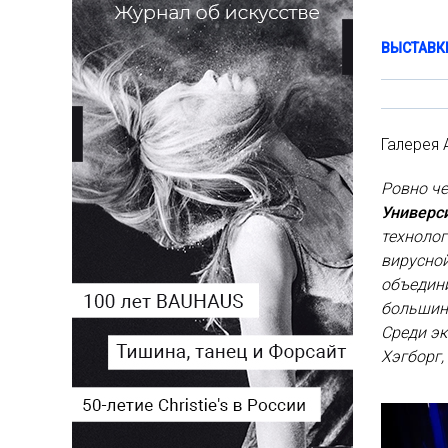
ВЫСТАВК
Галерея 
Ровно че
Универс
техноло
вирусно
объедини
большинс
Среди э
Хэгборг,