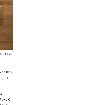
ITMO.NEWS
чество
я, так
ко
альную
сного