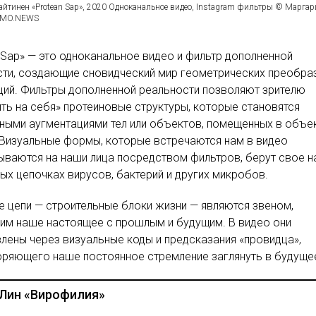
айтинен «Protean Sap», 2020 Одноканальное видео, Instagram фильтры © Маргар
ITMO.NEWS
 Sap» — это одноканальное видео и фильтр дополненной
сти, создающие сновидческий мир геометрических преобра
ий. Фильтры дополненной реальности позволяют зрителю
ть на себя» протеиновые структуры, которые становятся
ными аугментациями тел или объектов, помещенных в объе
Визуальные формы, которые встречаются нам в видео
ываются на наши лица посредством фильтров, берут свое н
ых цепочках вирусов, бактерий и других микробов.
 цепи — строительные блоки жизни — являются звеном,
им наше настоящее с прошлым и будущим. В видео они
лены через визуальные коды и предсказания «провидца»,
оряющего наше постоянное стремление заглянуть в будуще
 Лин «Вирофилия»