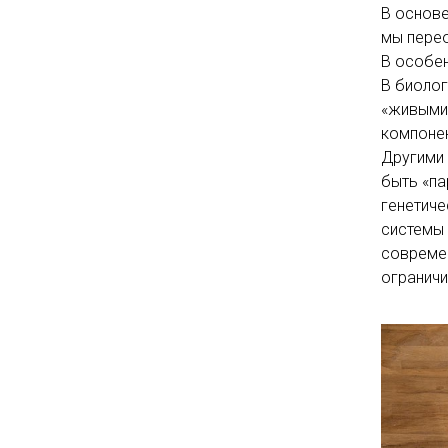
В основе
мы перео
В особен
В биолог
«живыми»
компонен
Другими 
быть «па
генетиче
системы 
совреме
ограничи