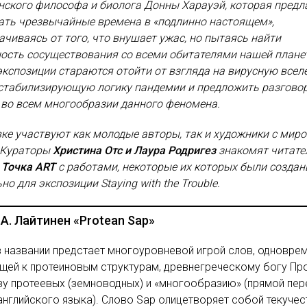
ского философа и биолога Донны Харауэй, которая предл
ать чрезвычайные времена в «подлинно настоящем»,
ачиваясь от того, что внушает ужас, но пытаясь найти
ость сосуществования со всеми обитателями нашей плане
кспозиции стараются отойти от взгляда на вирусную все
естабилизирующую логику пандемии и предложить разгово
 во всем многообразии данного феномена.
ке участвуют как молодые авторы, так и художники с мир
 Кураторы
Христина Отс и Лаура Родригез
знакомят читате
а
Точка ART
с работами, некоторые их которых были созда
но для экспозиции Staying with the Trouble.
А. Лайтинен «Protean Sap»
в названии предстает многоуровневой игрой слов, одновре
ей к протеиновым структурам, древнегреческому богу Пр
у протеевых (земноводных) и «многообразию» (прямой пер
английского языка). Слово Sap олицетворяет собой текучес