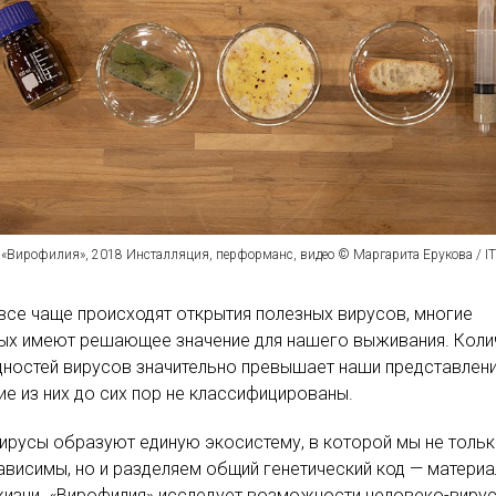
 «Вирофилия», 2018 Инсталляция, перформанс, видео © Маргарита Ерукова / 
все чаще происходят открытия полезных вирусов, многие
рых имеют решающее значение для нашего выживания. Коли
ностей вирусов значительно превышает наши представлени
ие из них до сих пор не классифицированы.
ирусы образуют единую экосистему, в которой мы не толь
висимы, но и разделяем общий генетический код — матери
изни. «Вирофилия» исследует возможности человеко-виру