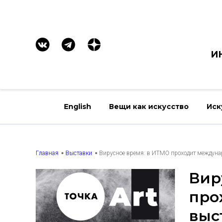
И
English
Вещи как искусство
Иск
Главная
Выставки
Вирусное время: в ИТМО проходит междунаро
Вир
про
выст