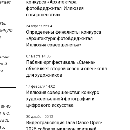
конкурса «Архитектура:
агает
фото&диджитал. Иллюзия
совершенства»
ты.
24 апреля 22:04
ленную
Определены финалисты конкурса
р
«Архитектура: фото&диджитал.
Иллюзия совершенства»
овым
07 марта 14:03
Паблик-арт фестиваль «Смена»
лей
объявляет второй сезон и опен-колл
ны
для художников
17 февраля 14:02
Иллюзия совершенства: конкурс
художественной фотографии и
цифрового искусства
менно
отею,
30 декабря 00:12
евод
Видеотрансляция Гала Dance Open-
ть,
2025 собрала миллион зрителей