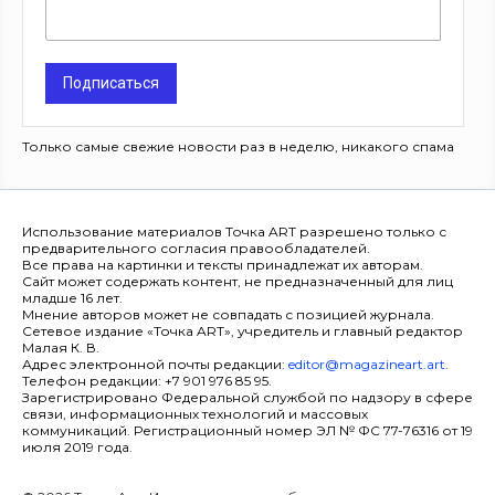
Подписаться
Только самые свежие новости раз в неделю, никакого спама
Использование материалов Точка ART разрешено только с
предварительного согласия правообладателей.
Все права на картинки и тексты принадлежат их авторам.
Сайт может содержать контент, не предназначенный для лиц
младше 16 лет.
Мнение авторов может не совпадать с позицией журнала.
Сетевое издание «Точка ART», учредитель и главный редактор
Малая К. В.
Адрес электронной почты редакции:
editor@magazineart.art
.
Телефон редакции: +7 901 976 85 95.
Зарегистрировано Федеральной службой по надзору в сфере
связи, информационных технологий и массовых
коммуникаций. Регистрационный номер ЭЛ № ФС 77-76316 от 19
июля 2019 года.