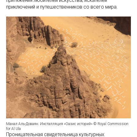
притяжения любителей искусства, искателей
приключений и путешественников со всего мира.
Манал Аль-Доваян. Инсталляция «Оазис историй» © Royal Commission
for Al Ula
Проницательная свидетельница культурных