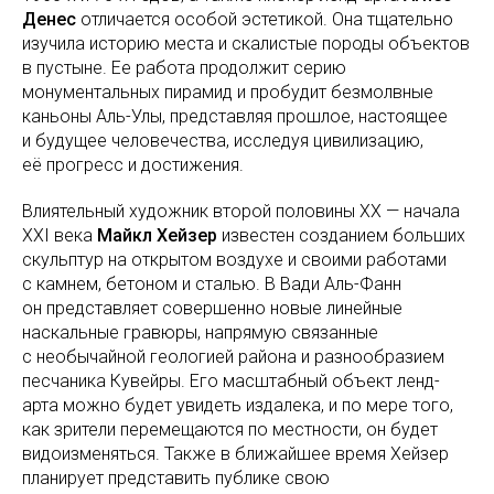
Денес
отличается особой эстетикой. Она тщательно
изучила историю места и скалистые породы объектов
в пустыне. Ее работа продолжит серию
монументальных пирамид и пробудит безмолвные
каньоны Аль-Улы, представляя прошлое, настоящее
и будущее человечества, исследуя цивилизацию,
её прогресс и достижения.
Влиятельный художник второй половины ХХ — начала
XXI века
Майкл Хейзер
известен созданием больших
скульптур на открытом воздухе и своими работами
с камнем, бетоном и сталью. В Вади Аль-Фанн
он представляет совершенно новые линейные
наскальные гравюры, напрямую связанные
с необычайной геологией района и разнообразием
песчаника Кувейры. Его масштабный объект ленд-
арта можно будет увидеть издалека, и по мере того,
как зрители перемещаются по местности, он будет
видоизменяться. Также в ближайшее время Хейзер
планирует представить публике свою