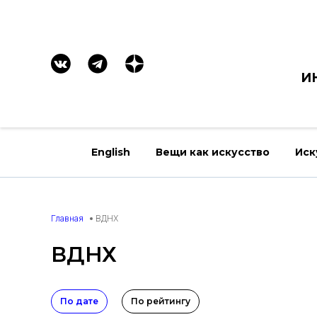
И
English
Вещи как искусство
Иск
Главная
ВДНХ
ВДНХ
По дате
По рейтингу