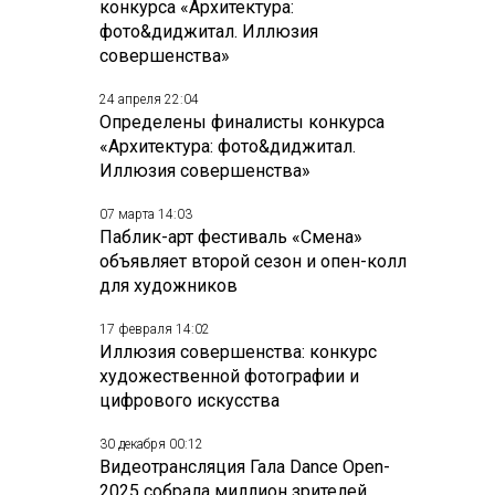
конкурса «Архитектура:
фото&диджитал. Иллюзия
совершенства»
24 апреля 22:04
Определены финалисты конкурса
«Архитектура: фото&диджитал.
Иллюзия совершенства»
07 марта 14:03
Паблик-арт фестиваль «Смена»
объявляет второй сезон и опен-колл
для художников
17 февраля 14:02
Иллюзия совершенства: конкурс
художественной фотографии и
цифрового искусства
30 декабря 00:12
Видеотрансляция Гала Dance Open-
2025 собрала миллион зрителей