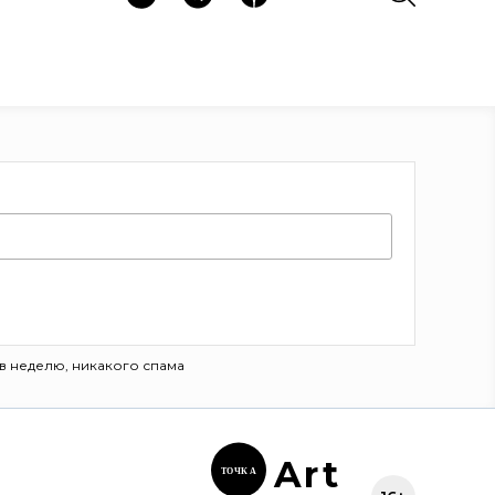
в неделю, никакого спама
Ar
t
ТОЧК
А