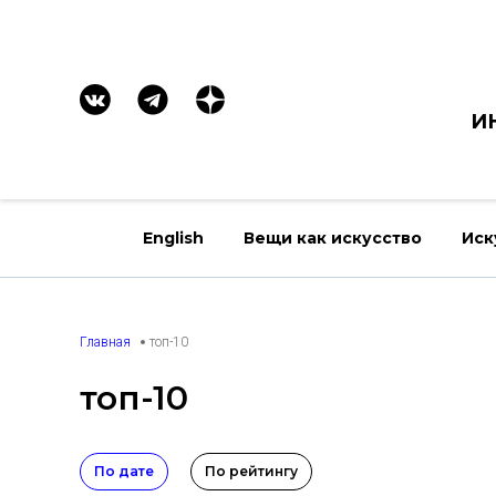
И
English
Вещи как искусство
Иск
Главная
топ-10
топ-10
По дате
По рейтингу