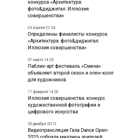
конкурса «Архитектура:
фото&диджитал. Иллюзия
совершенства»
24 апреля 22:04
Определены финалисты конкурса
«Архитектура: фото&диджитал.
Иллюзия совершенства»
07 марта 14:03
Паблик-арт фестиваль «Смена»
объявляет второй сезон и опен-колл
для художников
17 февраля 14:02
Иллюзия совершенства: конкурс
художественной фотографии и
цифрового искусства
30 декабря 00:12
Видеотрансляция Гала Dance Open-
2025 собрала миллион зрителей