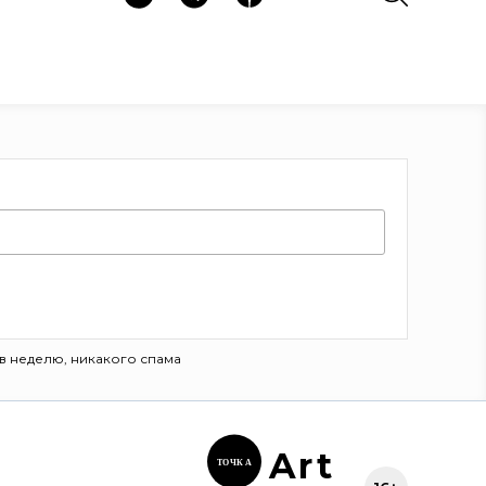
в неделю, никакого спама
Ar
t
ТОЧК
А