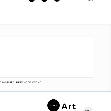
в неделю, никакого спама
Ar
t
ТОЧК
А