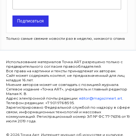
Подписаться
Только самые свежие новости раз в неделю, никакого спама
Использование материалов Точка ART разрешено только с
предварительного согласия правообладателей.
Все права на картинки и тексты принадлежат их авторам.
Сайт может содержать контент, не предназначенный для лиц
младше 16 лет.
Мнение авторов может не совпадать с позицией журнала.
Сетевое издание «Точка ART», учредитель и главный редактор
Малая К. В.
Адрес электронной почты редакции:
editor@magazineart.art
.
Телефон редакции: +7 901 976 85 95.
Зарегистрировано Федеральной службой по надзору в сфере
связи, информационных технологий и массовых
коммуникаций. Регистрационный номер ЭЛ № ФС 77-76316 от 19
июля 2019 года.
© 2026 Точка Арт. Интернет-журнал об искусстве и культуре.