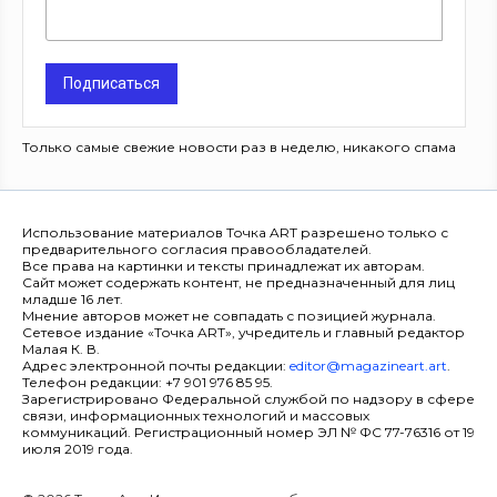
Подписаться
Только самые свежие новости раз в неделю, никакого спама
Использование материалов Точка ART разрешено только с
предварительного согласия правообладателей.
Все права на картинки и тексты принадлежат их авторам.
Сайт может содержать контент, не предназначенный для лиц
младше 16 лет.
Мнение авторов может не совпадать с позицией журнала.
Сетевое издание «Точка ART», учредитель и главный редактор
Малая К. В.
Адрес электронной почты редакции:
editor@magazineart.art
.
Телефон редакции: +7 901 976 85 95.
Зарегистрировано Федеральной службой по надзору в сфере
связи, информационных технологий и массовых
коммуникаций. Регистрационный номер ЭЛ № ФС 77-76316 от 19
июля 2019 года.