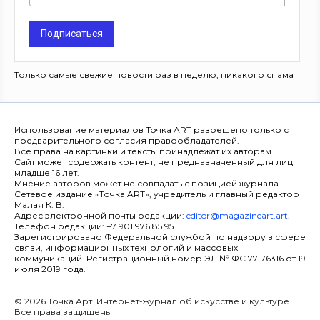
Подписаться
Только самые свежие новости раз в неделю, никакого спама
Использование материалов Точка ART разрешено только с
предварительного согласия правообладателей.
Все права на картинки и тексты принадлежат их авторам.
Сайт может содержать контент, не предназначенный для лиц
младше 16 лет.
Мнение авторов может не совпадать с позицией журнала.
Сетевое издание «Точка ART», учредитель и главный редактор
Малая К. В.
Адрес электронной почты редакции:
editor@magazineart.art
.
Телефон редакции: +7 901 976 85 95.
Зарегистрировано Федеральной службой по надзору в сфере
связи, информационных технологий и массовых
коммуникаций. Регистрационный номер ЭЛ № ФС 77-76316 от 19
июля 2019 года.
© 2026 Точка Арт. Интернет-журнал об искусстве и культуре.
Все права защищены