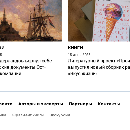
КИ
КНИГИ
25
15 июля 2025
дерландов вернул себе
Литературный проект «Проч
ские документы Ост-
выпустил новый сборник р
 компании
«Вкус жизни»
оекте
Авторы и эксперты
Партнеры
Контакты
ика
Фрагмент книги
Экскурсия