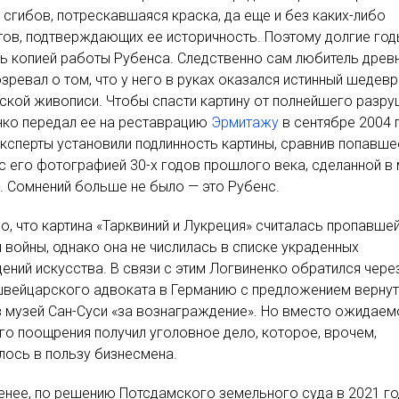
 сгибов, потрескавшаяся краска, да еще и без каких-либо
ов, подтверждающих ее историчность. Поэтому долгие год
ь копией работы Рубенса. Следственно сам любитель древ
озревал о том, что у него в руках оказался истинный шедевр
кой живописи. Чтобы спасти картину от полнейшего разру
нко передал ее на реставрацию
Эрмитажу
в сентябре 2004 
ксперты установили подлинность картины, сравнив попавше
с его фотографией 30-х годов прошлого века, сделанной в
. Сомнений больше не было — это Рубенс.
о, что картина «Тарквиний и Лукреция» считалась пропавше
 войны, однако она не числилась в списке украденных
ений искусства. В связи с этим Логвиненко обратился чере
швейцарского адвоката в Германию с предложением верну
в музей Сан-Суси «за вознаграждение». Но вместо ожидаем
о поощрения получил уголовное дело, которое, врочем,
ось в пользу бизнесмена.
енее, по решению Потсдамского земельного суда в 2021 го