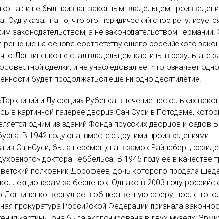
ко так и не был признан законным владельцем произведени
а. Суд указал на то, что этот юридический спор регулируетс
им законодательством, а не законодательством Германии.
л решение на основе соответствующего российского закон
 что Логвиненко не стал владельцем картины в результате 
осовестной сделки, и не унаследовал ее. Что означает одн
енности будет продолжаться еще ни одно десятилетие.
«Тарквиний и Лукреция» Рубенса в течение нескольких веко
сь в картинной галерее дворца Сан-Суси в Потсдаме, котор
вляется одним из зданий Фонда прусских дворцов и садов Б
урга. В 1942 году она, вместе с другими произведениями
а из Сан-Суси, была перемещена в замок Райнсберг, резид
уховного» доктора Геббельса. В 1945 году ее в качестве т
ветский полковник Дорофеев, дочь которого продала шед
коллекционерам за бесценок. Однако в 2003 году российск
 Логвиненко вернул ее в общественную сферу, после того,
ная прокуратура Российской Федерации признала законно
ения картины, она была экспонирована в двух музеях: Эрми