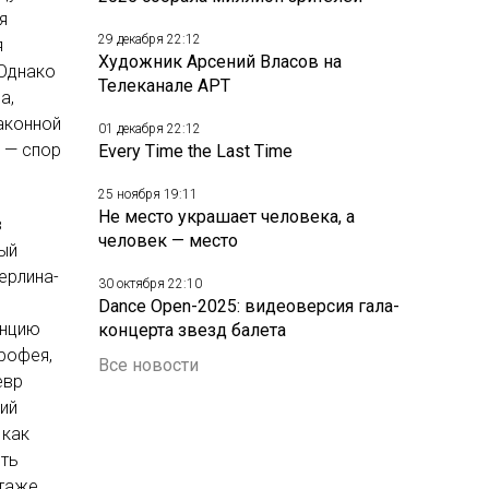
я
29 декабря 22:12
я
Художник Арсений Власов на
 Однако
Телеканале АРТ
а,
законной
01 декабря 22:12
о — спор
Every Time the Last Time
25 ноября 19:11
Не место украшает человека, а
в
человек — место
ый
ерлина-
30 октября 22:10
Dance Open-2025: видеоверсия гала-
енцию
концерта звезд балета
рофея,
Все новости
евр
ий
 как
сть
таже,