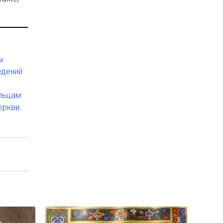
ы
едений
ельцам
еркви