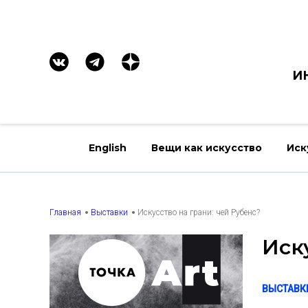
И
English
Вещи как искусство
Иск
Главная
Выставки
Искусство на грани: чей Рубенс?
Иск
ВЫСТАВК