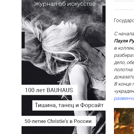
Государ
С начала
Пауля Р
в коллек
разбират
дело, об
полотна 
доказать
В конце 
«украден
развенч