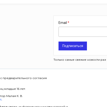
Email
Подписаться
Только самые свежие новости раз 
 с предварительного согласия
ц младше 16 лет.
тор Малая К. В.
rt
.
фере связи, информационных технологий и