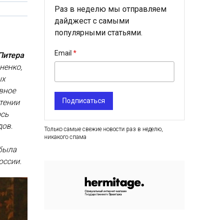
Раз в неделю мы отправляем
дайджест с самыми
популярными статьями.
Email
Питера
ненко,
ых
вное
Подписаться
тении
ось
дов.
Только самые свежие новости раз в неделю,
никакого спама
 была
оссии.