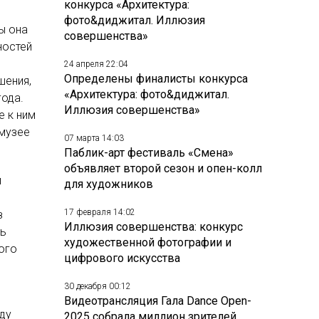
конкурса «Архитектура:
фото&диджитал. Иллюзия
ы она
совершенства»
ностей
24 апреля 22:04
Определены финалисты конкурса
шения,
«Архитектура: фото&диджитал.
года.
Иллюзия совершенства»
е к ним
 музее
07 марта 14:03
Паблик-арт фестиваль «Смена»
объявляет второй сезон и опен-колл
й
для художников
17 февраля 14:02
з
Иллюзия совершенства: конкурс
ть
художественной фотографии и
ого
цифрового искусства
30 декабря 00:12
Видеотрансляция Гала Dance Open-
ду
2025 собрала миллион зрителей