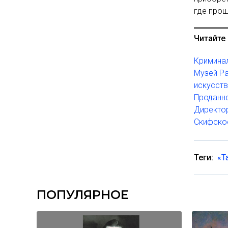
где прош
Читайте 
Криминал
Музей Ра
искусст
Проданно
Директор
Скифское
Теги:
«Т
ПОПУЛЯРНОЕ