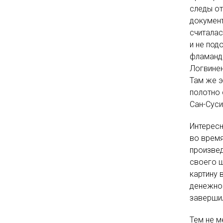
следы от
документ
считалас
и не под
фламандс
Логвине
Там же э
полотно 
Сан-Суси
Интересн
во время
произвед
своего 
картину 
денежног
завершил
Тем не м