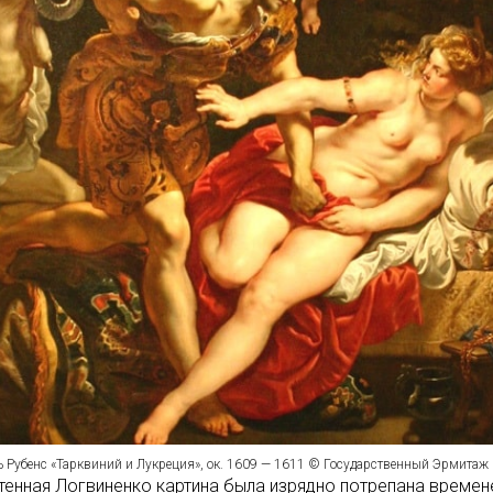
ь Рубенс «Тарквиний и Лукреция», ок. 1609 — 1611 © Государственный Эрмитаж
енная Логвиненко картина была изрядно потрепана времен