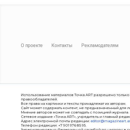
О проекте
Контакты
Рекламодателям
Использование материалов Точка ART разрешено только
правообладателей.
Все права на картинки и тексты принадлежат их авторам.
Сайт может содержать контент, не предназначенный для ли
Мнение авторов может не совпадать с позицией журнала.
Сетевое издание «Точка ART», учредитель и главный редак
Адрес электронной почты редакции:
editor@magazineart.a
Телефон редакции: +7 901 976 85 95.
Зарегистрировано Федеральной службой по надзору в с