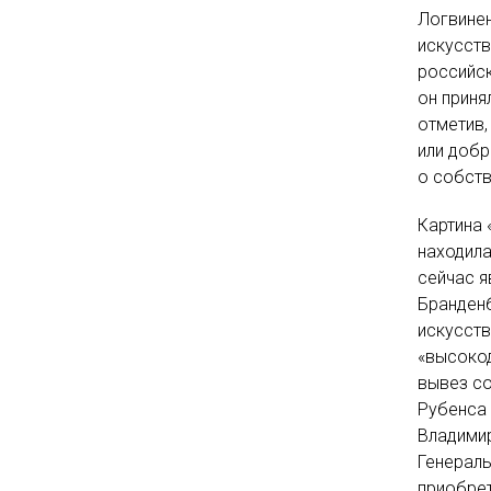
Логвинен
искусств
российск
он приня
отметив,
или добр
о собств
Картина 
находила
сейчас я
Бранденб
искусств
«высокод
вывез со
Рубенса 
Владимир
Генераль
приобрет