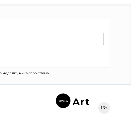
в неделю, никакого спама
Ar
t
ТОЧК
А
16+