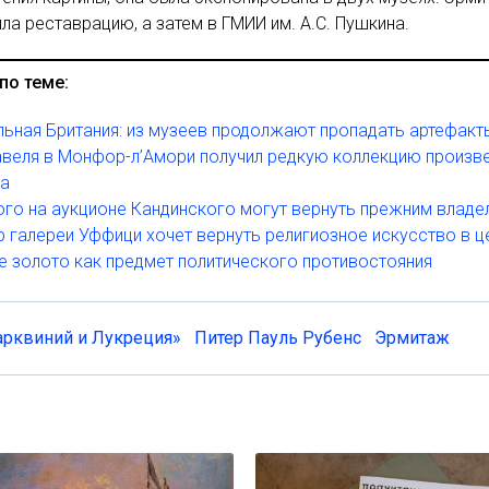
ла реставрацию, а затем в ГМИИ им. А.С. Пушкина.
по теме:
ьная Британия: из музеев продолжают пропадать артефакт
веля в Монфор-л’Амори получил редкую коллекцию произв
ва
го на аукционе Кандинского могут вернуть прежним влад
 галереи Уффици хочет вернуть религиозное искусство в ц
 золото как предмет политического противостояния
арквиний и Лукреция»
Питер Пауль Рубенс
Эрмитаж