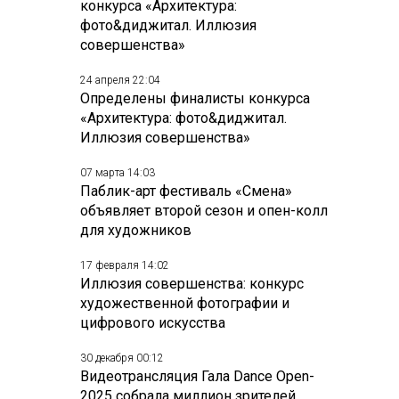
конкурса «Архитектура:
фото&диджитал. Иллюзия
совершенства»
24 апреля 22:04
Определены финалисты конкурса
«Архитектура: фото&диджитал.
Иллюзия совершенства»
07 марта 14:03
Паблик-арт фестиваль «Смена»
объявляет второй сезон и опен-колл
для художников
17 февраля 14:02
Иллюзия совершенства: конкурс
художественной фотографии и
цифрового искусства
30 декабря 00:12
Видеотрансляция Гала Dance Open-
2025 собрала миллион зрителей