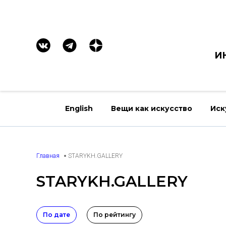
И
English
Вещи как искусство
Иск
Главная
STARYKH.GALLERY
STARYKH.GALLERY
По дате
По рейтингу