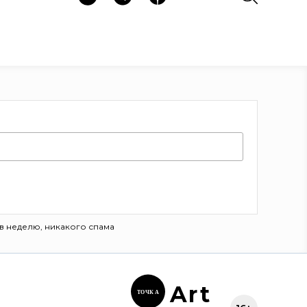
в неделю, никакого спама
Ar
t
ТОЧК
А