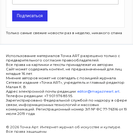
Подписаться
Только самые свежие новости раз в неделю, никакого спама
Использование материалов Точка ART разрешено только с
предварительного согласия правообладателей.
Все права на картинки и тексты принадлежат их авторам.
Сайт может содержать контент, не предназначенный для лиц
младше 16 лет.
Мнение авторов может не совпадать с позицией журнала.
Сетевое издание «Точка ART», учредитель и главный редактор
Малая К. В.
Адрес электронной почты редакции:
editor@magazineart.art
.
Телефон редакции: +7 901 976 85 95.
Зарегистрировано Федеральной службой по надзору в сфере
связи, информационных технологий и массовых
коммуникаций. Регистрационный номер ЭЛ № ФС 77-76316 от 19
июля 2019 года.
© 2026 Точка Арт. Интернет-журнал об искусстве и культуре.
Все права защищены