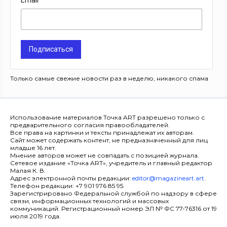
Email
Подписаться
Только самые свежие новости раз в неделю, никакого спама
Использование материалов Точка ART разрешено только с
предварительного согласия правообладателей.
Все права на картинки и тексты принадлежат их авторам.
Сайт может содержать контент, не предназначенный для лиц
младше 16 лет.
Мнение авторов может не совпадать с позицией журнала.
Сетевое издание «Точка ART», учредитель и главный редактор
Малая К. В.
Адрес электронной почты редакции:
editor@magazineart.art
.
Телефон редакции: +7 901 976 85 95.
Зарегистрировано Федеральной службой по надзору в сфере
связи, информационных технологий и массовых
коммуникаций. Регистрационный номер ЭЛ № ФС 77-76316 от 19
июля 2019 года.