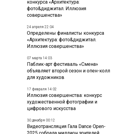
конкурса «Архитектура:
фото&диджитал. Иллюзия
совершенства»
24 апреля 22:04
Определены финалисты конкурса
«Архитектура: фото&диджитал.
Иллюзия совершенства»
07 марта 14:03
Паблик-арт фестиваль «Смена»
объявляет второй сезон и опен-колл
для художников
17 февраля 14:02
Иллюзия совершенства: конкурс
художественной фотографии и
цифрового искусства
30 декабря 00:12
Видеотрансляция Гала Dance Open-
2025 собрала миллион зрителей