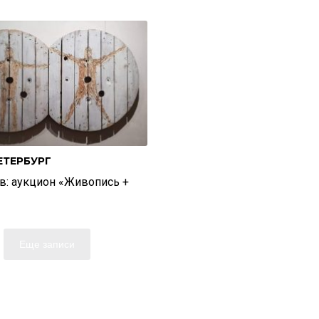
ЕТЕРБУРГ
в: аукцион «Живопись +
Еще записи