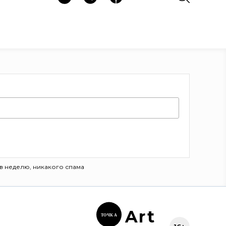
в неделю, никакого спама
Ar
t
ТОЧК
А