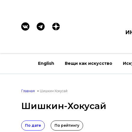
И
English
Вещи как искусство
Иск
Главная
Шишкин-Хокусай
Шишкин-Хокусай
По дате
По рейтингу