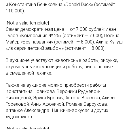
и Константина Беньковича «Donald Duck» (эстимейт —
110 000).
[Not a valid template]
Самая демократичная цена — от 7 000 рублей: Иван
Тузов «Композиция № 26» (эстимейт — 7 000), Полина
Майер «Без названия» (эстимейт — 8 000), Алина Кугуш
«Из серии детский альбом» (эстимейт — 8 000).
В аукционе участвуют живописные работы, рисунки,
скульптурные композиции и работы, выполненные
в смешенной технике.
Также на аукционе можно приобрести работы
Константина Новикова, Вероники Рудьевой-
Рязанцевой, Эрика Бронзы, Антона Власова, Алисы
Гореловой, Анны Афониной, Романа Барсукова,
а также Александра Шишкина-Хокусая и других
художников.
[Not a valid template]