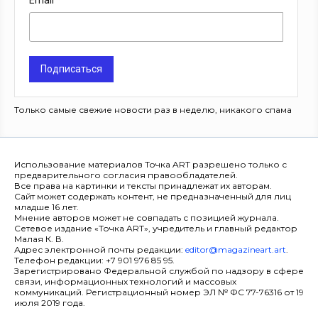
Email
Подписаться
Только самые свежие новости раз в неделю, никакого спама
Использование материалов Точка ART разрешено только с
предварительного согласия правообладателей.
Все права на картинки и тексты принадлежат их авторам.
Сайт может содержать контент, не предназначенный для лиц
младше 16 лет.
Мнение авторов может не совпадать с позицией журнала.
Сетевое издание «Точка ART», учредитель и главный редактор
Малая К. В.
Адрес электронной почты редакции:
editor@magazineart.art
.
Телефон редакции: +7 901 976 85 95.
Зарегистрировано Федеральной службой по надзору в сфере
связи, информационных технологий и массовых
коммуникаций. Регистрационный номер ЭЛ № ФС 77-76316 от 19
июля 2019 года.