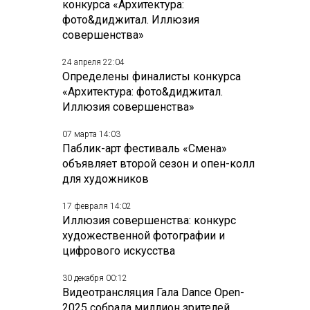
конкурса «Архитектура:
фото&диджитал. Иллюзия
совершенства»
24 апреля 22:04
Определены финалисты конкурса
«Архитектура: фото&диджитал.
Иллюзия совершенства»
07 марта 14:03
Паблик-арт фестиваль «Смена»
объявляет второй сезон и опен-колл
для художников
17 февраля 14:02
Иллюзия совершенства: конкурс
художественной фотографии и
цифрового искусства
30 декабря 00:12
Видеотрансляция Гала Dance Open-
2025 собрала миллион зрителей