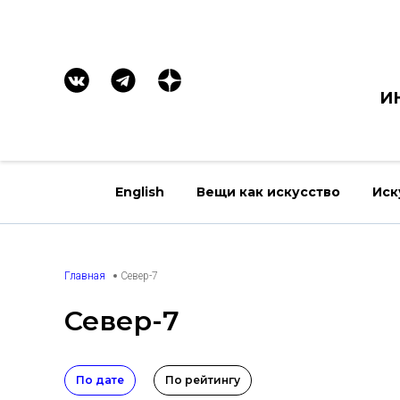
И
English
Вещи как искусство
Иск
Главная
Север-7
Север-7
По дате
По рейтингу