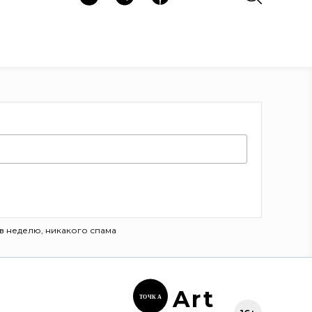
в неделю, никакого спама
Ar
t
ТОЧК
А