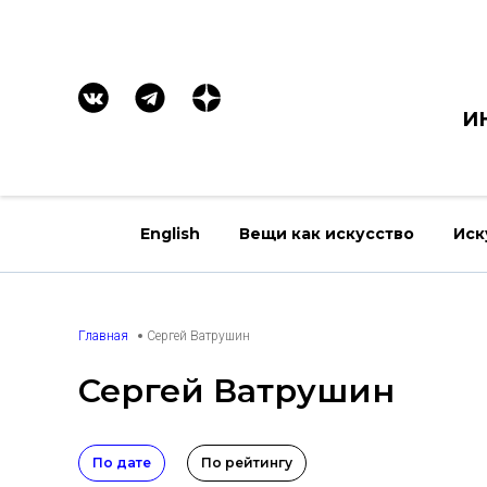
И
English
Вещи как искусство
Иск
Главная
Сергей Ватрушин
Сергей Ватрушин
По дате
По рейтингу