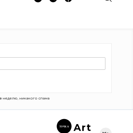
в неделю, никакого спама
Ar
t
ТОЧК
А