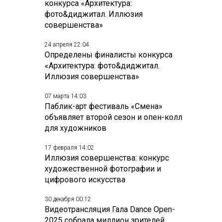
конкурса «Архитектура:
фото&диджитал. Иллюзия
совершенства»
24 апреля 22:04
Определены финалисты конкурса
«Архитектура: фото&диджитал.
Иллюзия совершенства»
07 марта 14:03
Паблик-арт фестиваль «Смена»
объявляет второй сезон и опен-колл
для художников
17 февраля 14:02
Иллюзия совершенства: конкурс
художественной фотографии и
цифрового искусства
30 декабря 00:12
Видеотрансляция Гала Dance Open-
2025 собрала миллион зрителей