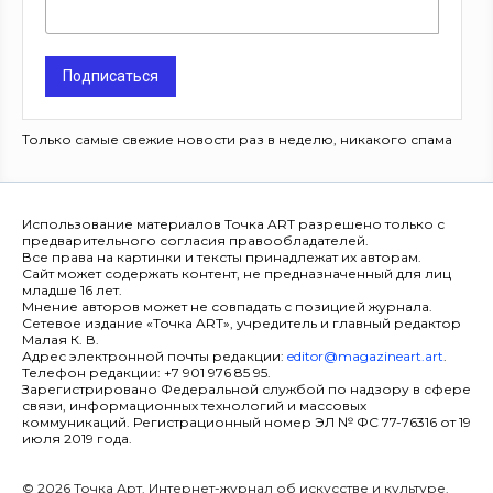
Подписаться
Только самые свежие новости раз в неделю, никакого спама
Использование материалов Точка ART разрешено только с
предварительного согласия правообладателей.
Все права на картинки и тексты принадлежат их авторам.
Сайт может содержать контент, не предназначенный для лиц
младше 16 лет.
Мнение авторов может не совпадать с позицией журнала.
Сетевое издание «Точка ART», учредитель и главный редактор
Малая К. В.
Адрес электронной почты редакции:
editor@magazineart.art
.
Телефон редакции: +7 901 976 85 95.
Зарегистрировано Федеральной службой по надзору в сфере
связи, информационных технологий и массовых
коммуникаций. Регистрационный номер ЭЛ № ФС 77-76316 от 19
июля 2019 года.
© 2026 Точка Арт. Интернет-журнал об искусстве и культуре.