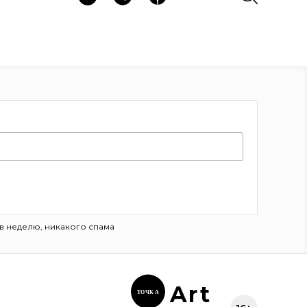
в неделю, никакого спама
Ar
t
ТОЧК
А