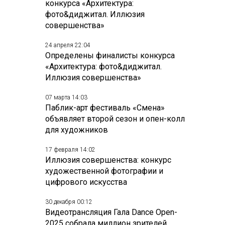
конкурса «Архитектура:
фото&диджитал. Иллюзия
совершенства»
24 апреля 22:04
Определены финалисты конкурса
«Архитектура: фото&диджитал.
Иллюзия совершенства»
07 марта 14:03
Паблик-арт фестиваль «Смена»
объявляет второй сезон и опен-колл
для художников
17 февраля 14:02
Иллюзия совершенства: конкурс
художественной фотографии и
цифрового искусства
30 декабря 00:12
Видеотрансляция Гала Dance Open-
2025 собрала миллион зрителей