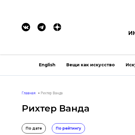
И
English
Вещи как искусство
Иск
Главная
Рихтер Ванда
Рихтер Ванда
По дате
По рейтингу