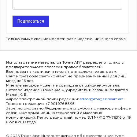
Подписаться
Только самые свежие новости раз в неделю, никакого спама
Использование материалов Точка ART разрешено только с
предварительного согласия правообладателей.
Все права на картинки и тексты принадлежат их авторам.
Сайт может содержать контент, не предназначенный для лиц
младше 16 лет.
Мнение авторов может не совпадать с позицией журнала.
Сетевое издание «Точка ART», учредитель и главный редактор
Малая К. В.
Адрес электронной почты редакции:
editor@magazineart.art
.
Телефон редакции: +7 901 976 85 95.
Зарегистрировано Федеральной службой по надзору в сфере
связи, информационных технологий и массовых
коммуникаций. Регистрационный номер ЭЛ № ФС 77-76316 от 19
июля 2019 года.
© 2026 Точка Арт. Интернет-журнал об искусстве и культуре.