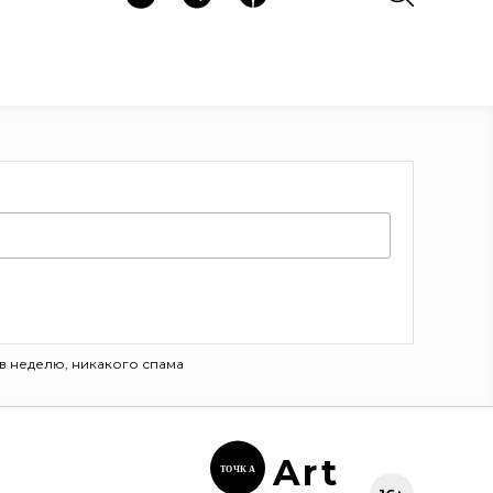
в неделю, никакого спама
Ar
t
ТОЧК
А