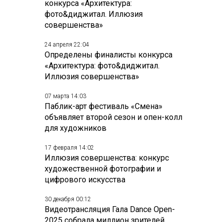
конкурса «Архитектура:
фото&диджитал. Иллюзия
совершенства»
24 апреля 22:04
Определены финалисты конкурса
«Архитектура: фото&диджитал.
Иллюзия совершенства»
07 марта 14:03
Паблик-арт фестиваль «Смена»
объявляет второй сезон и опен-колл
для художников
17 февраля 14:02
Иллюзия совершенства: конкурс
художественной фотографии и
цифрового искусства
30 декабря 00:12
Видеотрансляция Гала Dance Open-
2025 собрала миллион зрителей