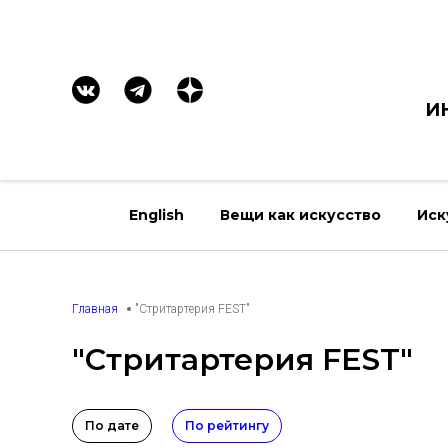
И
English
Вещи как искусство
Иск
Главная
"Стритартерия FEST"
"Стритартерия FEST"
По дате
По рейтингу