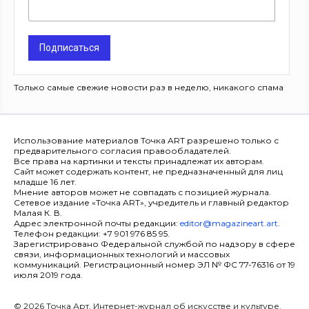
Подписаться
Только самые свежие новости раз в неделю, никакого спама
Использование материалов Точка ART разрешено только с
предварительного согласия правообладателей.
Все права на картинки и тексты принадлежат их авторам.
Сайт может содержать контент, не предназначенный для лиц
младше 16 лет.
Мнение авторов может не совпадать с позицией журнала.
Сетевое издание «Точка ART», учредитель и главный редактор
Малая К. В.
Адрес электронной почты редакции:
editor@magazineart.art
.
Телефон редакции: +7 901 976 85 95.
Зарегистрировано Федеральной службой по надзору в сфере
связи, информационных технологий и массовых
коммуникаций. Регистрационный номер ЭЛ № ФС 77-76316 от 19
июля 2019 года.
© 2026 Точка Арт. Интернет-журнал об искусстве и культуре.