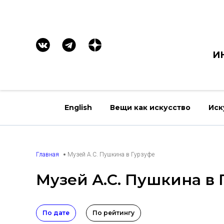
И
English
Вещи как искусство
Иск
Главная
Музей А.С. Пушкина в Гурзуфе
Музей А.С. Пушкина в 
По дате
По рейтингу