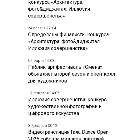
конкурса «Архитектура:
фото&диджитал. Иллюзия
совершенства»
24 апреля 22:04
Определены финалисты конкурса
«Архитектура: фото&диджитал.
Иллюзия совершенства»
07 марта 14:03
Паблик-арт фестиваль «Смена»
объявляет второй сезон и опен-колл
для художников
17 февраля 14:02
Иллюзия совершенства: конкурс
художественной фотографии и
цифрового искусства
30 декабря 00:12
Видеотрансляция Гала Dance Open-
2025 собрала миллион зрителей