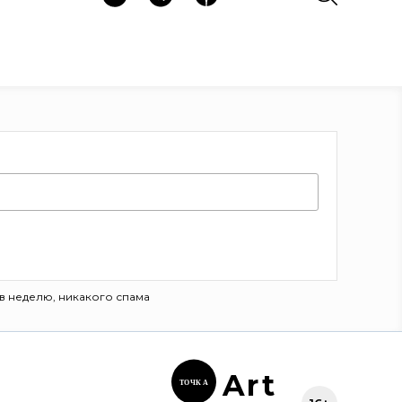
в неделю, никакого спама
Ar
t
ТОЧК
А