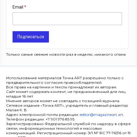
Email
Подписаться
Только самые свежие новости раз в неделю, никакого спама
Использование материалов Точка ART разрешено только с
предварительного согласия правообладателей.
Все права на картинки и тексты принадлежат их авторам.
Сайт может содержать контент, не предназначенный для лиц
младше 16 лет.
Мнение авторов может не совпадать с позицией журнала.
Сетевое издание «Точка ART», учредитель и главный редактор
Малая К. В.
Адрес электронной почты редакции:
editor@magazineart.art
.
Телефон редакции: +7 901 976 85 95.
Зарегистрировано Федеральной службой по надзору в сфере
связи, информационных технологий и массовых
коммуникаций. Регистрационный номер ЭЛ № ФС 77-76316 от 19