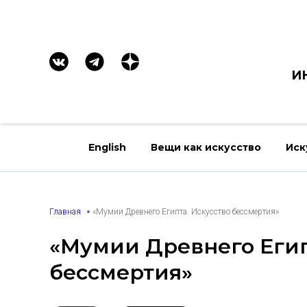
И
English
Вещи как искусство
Иск
Главная
«Мумии Древнего Египта. Искусство бессмертия»
«Мумии Древнего Егип
бессмертия»