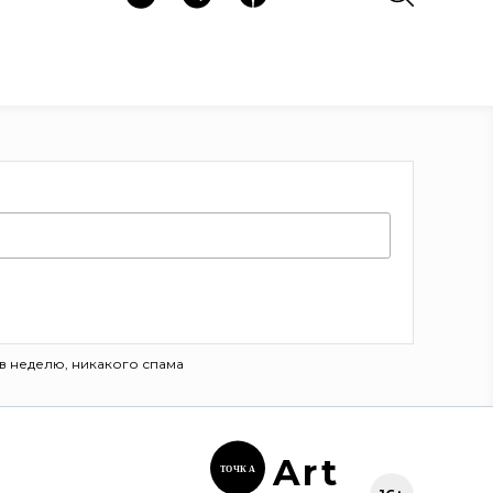
в неделю, никакого спама
Ar
t
ТОЧК
А