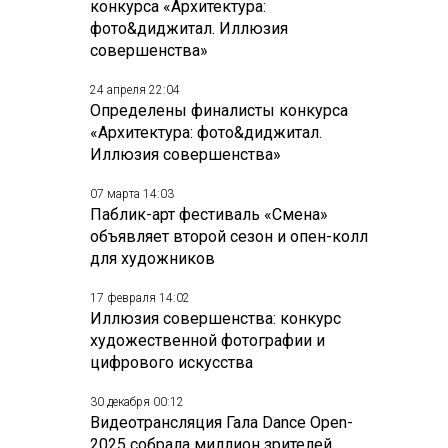
конкурса «Архитектура:
фото&диджитал. Иллюзия
совершенства»
24 апреля 22:04
Определены финалисты конкурса
«Архитектура: фото&диджитал.
Иллюзия совершенства»
07 марта 14:03
Паблик-арт фестиваль «Смена»
объявляет второй сезон и опен-колл
для художников
17 февраля 14:02
Иллюзия совершенства: конкурс
художественной фотографии и
цифрового искусства
30 декабря 00:12
Видеотрансляция Гала Dance Open-
2025 собрала миллион зрителей