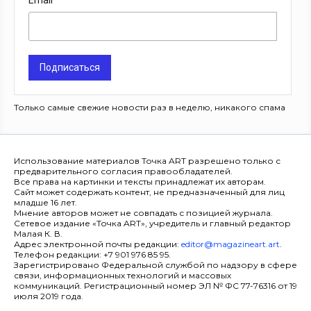
Email
Подписаться
Только самые свежие новости раз в неделю, никакого спама
Использование материалов Точка ART разрешено только с
предварительного согласия правообладателей.
Все права на картинки и тексты принадлежат их авторам.
Сайт может содержать контент, не предназначенный для лиц
младше 16 лет.
Мнение авторов может не совпадать с позицией журнала.
Сетевое издание «Точка ART», учредитель и главный редактор
Малая К. В.
Адрес электронной почты редакции:
editor@magazineart.art
.
Телефон редакции: +7 901 976 85 95.
Зарегистрировано Федеральной службой по надзору в сфере
связи, информационных технологий и массовых
коммуникаций. Регистрационный номер ЭЛ № ФС 77-76316 от 19
июля 2019 года.