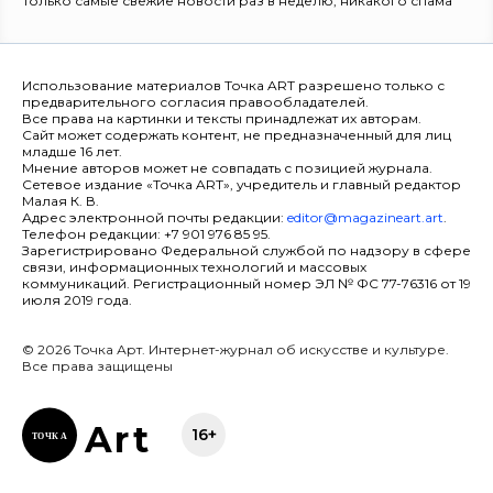
Только самые свежие новости раз в неделю, никакого спама
Использование материалов Точка ART разрешено только с
предварительного согласия правообладателей.
Все права на картинки и тексты принадлежат их авторам.
Сайт может содержать контент, не предназначенный для лиц
младше 16 лет.
Мнение авторов может не совпадать с позицией журнала.
Сетевое издание «Точка ART», учредитель и главный редактор
Малая К. В.
Адрес электронной почты редакции:
editor@magazineart.art
.
Телефон редакции: +7 901 976 85 95.
Зарегистрировано Федеральной службой по надзору в сфере
связи, информационных технологий и массовых
коммуникаций. Регистрационный номер ЭЛ № ФС 77-76316 от 19
июля 2019 года.
© 2026 Точка Арт. Интернет-журнал об искусстве и культуре.
Все права защищены
Ar
t
16+
ТОЧК
А