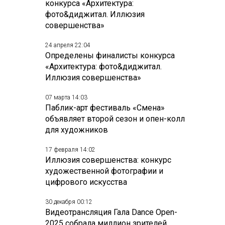
конкурса «Архитектура:
фото&диджитал. Иллюзия
совершенства»
24 апреля 22:04
Определены финалисты конкурса
«Архитектура: фото&диджитал.
Иллюзия совершенства»
07 марта 14:03
Паблик-арт фестиваль «Смена»
объявляет второй сезон и опен-колл
для художников
17 февраля 14:02
Иллюзия совершенства: конкурс
художественной фотографии и
цифрового искусства
30 декабря 00:12
Видеотрансляция Гала Dance Open-
2025 собрала миллион зрителей