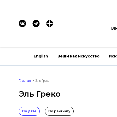
И
English
Вещи как искусство
Иск
Главная
Эль Греко
Эль Греко
По дате
По рейтингу