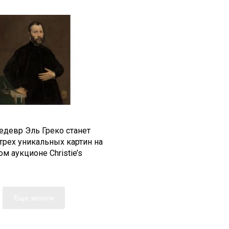
едевр Эль Греко станет
трех уникальных картин на
м аукционе Christie’s
Еще записи