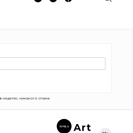
в неделю, никакого спама
Ar
t
ТОЧК
А