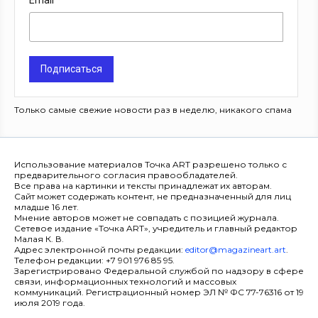
Email
Подписаться
Только самые свежие новости раз в неделю, никакого спама
Использование материалов Точка ART разрешено только с
предварительного согласия правообладателей.
Все права на картинки и тексты принадлежат их авторам.
Сайт может содержать контент, не предназначенный для лиц
младше 16 лет.
Мнение авторов может не совпадать с позицией журнала.
Сетевое издание «Точка ART», учредитель и главный редактор
Малая К. В.
Адрес электронной почты редакции:
editor@magazineart.art
.
Телефон редакции: +7 901 976 85 95.
Зарегистрировано Федеральной службой по надзору в сфере
связи, информационных технологий и массовых
коммуникаций. Регистрационный номер ЭЛ № ФС 77-76316 от 19
июля 2019 года.