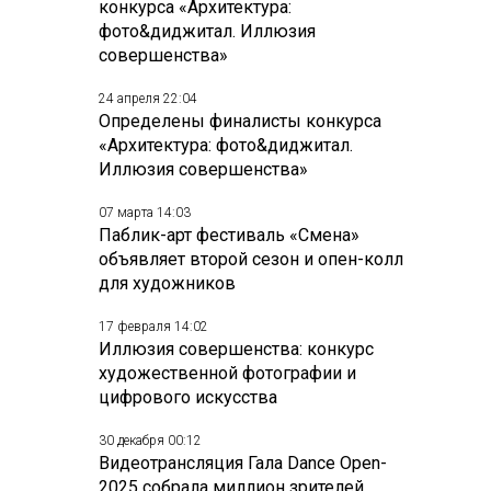
конкурса «Архитектура:
фото&диджитал. Иллюзия
совершенства»
24 апреля 22:04
Определены финалисты конкурса
«Архитектура: фото&диджитал.
Иллюзия совершенства»
07 марта 14:03
Паблик-арт фестиваль «Смена»
объявляет второй сезон и опен-колл
для художников
17 февраля 14:02
Иллюзия совершенства: конкурс
художественной фотографии и
цифрового искусства
30 декабря 00:12
Видеотрансляция Гала Dance Open-
2025 собрала миллион зрителей