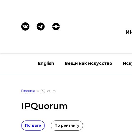
И
English
Вещи как искусство
Иск
Главная
IPQuorum
IPQuorum
По дате
По рейтингу