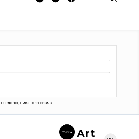
в неделю, никакого спама
Ar
t
ТОЧК
А