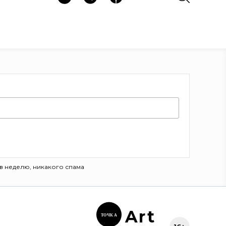
в неделю, никакого спама
Ar
t
ТОЧК
А