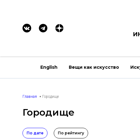
И
English
Вещи как искусство
Иск
Главная
Городище
Городище
По дате
По рейтингу