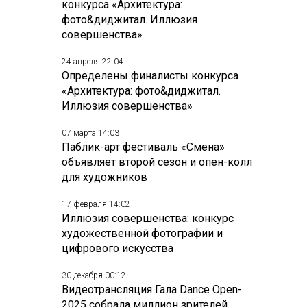
конкурса «Архитектура:
фото&диджитал. Иллюзия
совершенства»
24 апреля 22:04
Определены финалисты конкурса
«Архитектура: фото&диджитал.
Иллюзия совершенства»
07 марта 14:03
Паблик-арт фестиваль «Смена»
объявляет второй сезон и опен-колл
для художников
17 февраля 14:02
Иллюзия совершенства: конкурс
художественной фотографии и
цифрового искусства
30 декабря 00:12
Видеотрансляция Гала Dance Open-
2025 собрала миллион зрителей