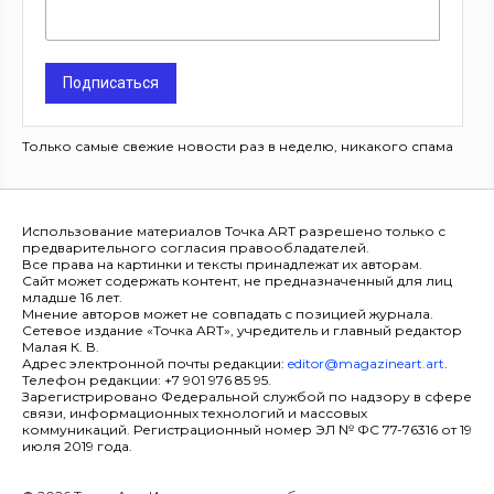
Подписаться
Только самые свежие новости раз в неделю, никакого спама
Использование материалов Точка ART разрешено только с
предварительного согласия правообладателей.
Все права на картинки и тексты принадлежат их авторам.
Сайт может содержать контент, не предназначенный для лиц
младше 16 лет.
Мнение авторов может не совпадать с позицией журнала.
Сетевое издание «Точка ART», учредитель и главный редактор
Малая К. В.
Адрес электронной почты редакции:
editor@magazineart.art
.
Телефон редакции: +7 901 976 85 95.
Зарегистрировано Федеральной службой по надзору в сфере
связи, информационных технологий и массовых
коммуникаций. Регистрационный номер ЭЛ № ФС 77-76316 от 19
июля 2019 года.