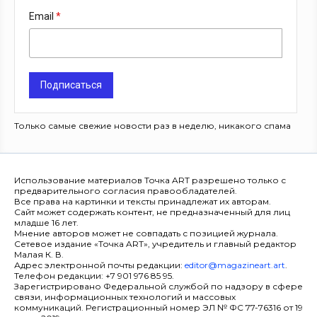
Email
Подписаться
Только самые свежие новости раз в неделю, никакого спама
Использование материалов Точка ART разрешено только с
предварительного согласия правообладателей.
Все права на картинки и тексты принадлежат их авторам.
Сайт может содержать контент, не предназначенный для лиц
младше 16 лет.
Мнение авторов может не совпадать с позицией журнала.
Сетевое издание «Точка ART», учредитель и главный редактор
Малая К. В.
Адрес электронной почты редакции:
editor@magazineart.art
.
Телефон редакции: +7 901 976 85 95.
Зарегистрировано Федеральной службой по надзору в сфере
связи, информационных технологий и массовых
коммуникаций. Регистрационный номер ЭЛ № ФС 77-76316 от 19