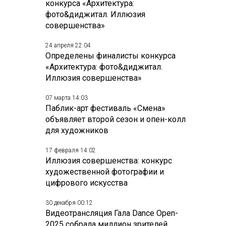
конкурса «Архитектура:
фото&диджитал. Иллюзия
совершенства»
24 апреля 22:04
Определены финалисты конкурса
«Архитектура: фото&диджитал.
Иллюзия совершенства»
07 марта 14:03
Паблик-арт фестиваль «Смена»
объявляет второй сезон и опен-колл
для художников
17 февраля 14:02
Иллюзия совершенства: конкурс
художественной фотографии и
цифрового искусства
30 декабря 00:12
Видеотрансляция Гала Dance Open-
2025 собрала миллион зрителей