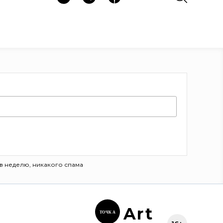
в неделю, никакого спама
Ar
t
ТОЧК
А