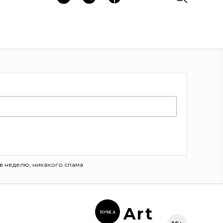
в неделю, никакого спама
Ar
t
ТОЧК
А