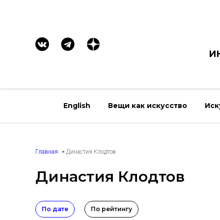
И
English
Вещи как искусство
Иск
Главная
Династия Клодтов
Династия Клодтов
По дате
По рейтингу