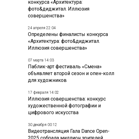
конкурса «Архитектура:
фото&диджитал. Иллюзия
совершенства»
24 апреля 22:04
Определены финалисты конкурса
«Архитектура: фото&диджитал.
Иллюзия совершенства»
07 марта 14:03
Паблик-арт фестиваль «Смена»
объявляет второй сезон и опен-колл
для художников
17 февраля 14:02
Иллюзия совершенства: конкурс
художественной фотографии и
цифрового искусства
30 декабря 00:12
Видеотрансляция Гала Dance Open-
2025 собрала миллион зрителей