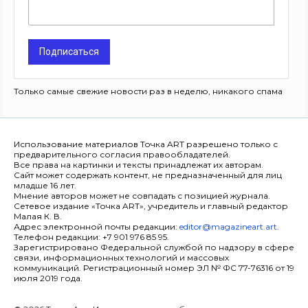
Подписаться
Только самые свежие новости раз в неделю, никакого спама
Использование материалов Точка ART разрешено только с
предварительного согласия правообладателей.
Все права на картинки и тексты принадлежат их авторам.
Сайт может содержать контент, не предназначенный для лиц
младше 16 лет.
Мнение авторов может не совпадать с позицией журнала.
Сетевое издание «Точка ART», учредитель и главный редактор
Малая К. В.
Адрес электронной почты редакции:
editor@magazineart.art
.
Телефон редакции: +7 901 976 85 95.
Зарегистрировано Федеральной службой по надзору в сфере
связи, информационных технологий и массовых
коммуникаций. Регистрационный номер ЭЛ № ФС 77-76316 от 19
июля 2019 года.